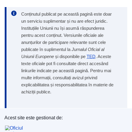
Conținutul publicat pe această pagină este doar
un serviciu suplimentar și nu are efect juridic.
Instituțiile Uniunii nu își asumă răspunderea
pentru acest conținut. Versiunile oficiale ale
anunțurilor de participare relevante sunt cele
publicate în suplimentul la
Jurnalul Oficial al
Uniunii Europene
și disponibile pe
TED
. Aceste
texte oficiale pot fi consultate direct accesând
linkurile indicate pe această pagină. Pentru mai
multe informații, consultați avizul privind
explicabilitatea și responsabilitatea în materie de
achiziții publice.
Acest site este gestionat de:
Oficiul pentru Publicații al Uniunii Europene