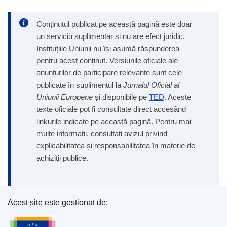
Conținutul publicat pe această pagină este doar
un serviciu suplimentar și nu are efect juridic.
Instituțiile Uniunii nu își asumă răspunderea
pentru acest conținut. Versiunile oficiale ale
anunțurilor de participare relevante sunt cele
publicate în suplimentul la
Jurnalul Oficial al
Uniunii Europene
și disponibile pe
TED
. Aceste
texte oficiale pot fi consultate direct accesând
linkurile indicate pe această pagină. Pentru mai
multe informații, consultați avizul privind
explicabilitatea și responsabilitatea în materie de
achiziții publice.
Acest site este gestionat de:
Oficiul pentru Publicații al Uniunii Europene