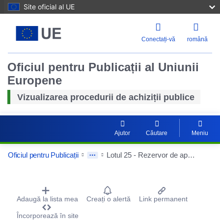
Site oficial al UE
Conectați-vă
română
Oficiul pentru Publicații al Uniunii
Europene
Vizualizarea procedurii de achiziții publice
Ajutor
Căutare
Meniu
Oficiul pentru Publicații
Lotul 25 - Rezervor de apă pentru stingerea incendiilor 200 m3, școală elementară Niedercunnersdorf
Procurement Detail Actions Portlet
Adaugă la lista mea
Creați o alertă
Link permanent
Încorporează în site