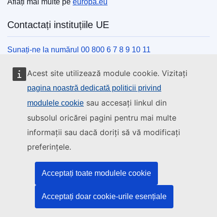
Aflați mai multe pe
europa.eu
Contactați instituțiile UE
Sunați-ne la numărul 00 800 6 7 8 9 10 11
Utilizați alte opțiuni telefonice
Acest site utilizează module cookie. Vizitați
Scrieți-ne completând formularul de contact
pagina noastră dedicată politicii privind
Veniți să discutăm la unul din centrele UE
sau accesați linkul din
modulele cookie
subsolul oricărei pagini pentru mai multe
Rețele sociale
informații sau dacă doriți să vă modificați
preferințele.
Descoperiți canalele UE pe rețelele sociale
Instituțiile și organismele UE
Acceptați toate modulele cookie
Acceptați doar cookie-urile esențiale
Găsiți o instituție/un organism UE