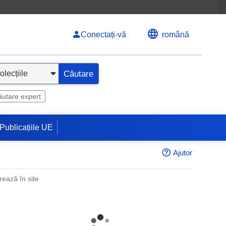
Conectați-vă
română
Căutare
utare expert
Publicațiile UE
Ajutor
rează în site