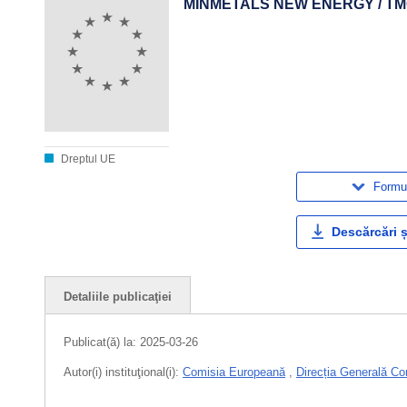
MINMETALS NEW ENERGY / TMCI
Dreptul UE
Formul
Descărcări ș
Detaliile publicaţiei
Publicat(ă) la:
2025-03-26
Autor(i) instituţional(i):
Comisia Europeană
,
Direcția Generală Co