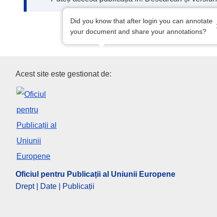
Did you know that after login you can annotate
your document and share your annotations?
Oficiul pentru Publicații al Un
Acest site este gestionat de:
Oficiul pentru Publicații al Uniunii Europene
Drept | Date | Publicații