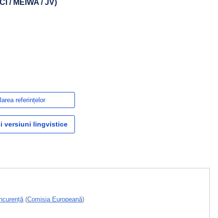
 / MEIWA / JV)
area referințelor
i versiuni lingvistice
ncurență
(
Comisia Europeană
)