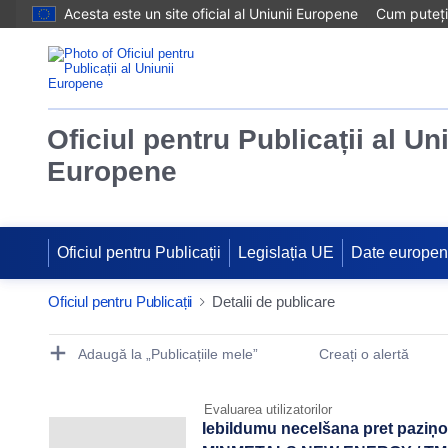
Acesta este un site oficial al Uniunii Europene
Cum puteți 
Oficiul pentru Publicații al Un
Europene
Oficiul pentru Publicații
Legislația UE
Date europe
Oficiul pentru Publicații
Detalii de publicare
Publication Detail Actions Portlet
Adaugă la „Publicațiile mele”
Creați o alertă
Evaluarea utilizatorilor
Iebildumu necelšana pret paziņ