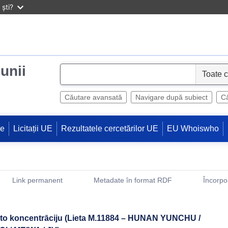
ști?
iunii
S
e
l
Căutare avansată
Navigare după subiect
Că
e
c
ne
Licitații UE
Rezultatele cercetărilor UE
EU Whoiswho
t
Link permanent
Metadate în format RDF
Încorpo
(Deschide o fereastra noua)
oto koncentrāciju (Lieta M.11884 – HUNAN YUNCHU /