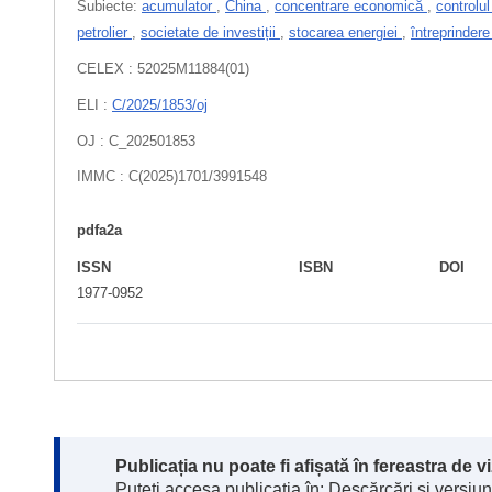
Subiecte:
acumulator
,
China
,
concentrare economică
,
controlu
petrolier
,
societate de investiții
,
stocarea energiei
,
întreprinder
CELEX : 52025M11884(01)
ELI :
C/2025/1853/oj
OJ : C_202501853
IMMC : C(2025)1701/3991548
pdfa2a
ISSN
ISBN
DOI
1977-0952
Note:
Publicația nu poate fi afișată în fereastra de 
Puteți accesa publicația în: Descărcări și versiuni