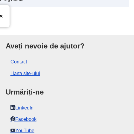
iunii Europene
Aveți nevoie de ajutor?
Contact
Harta site-ului
Urmăriți-ne
LinkedIn
Facebook
YouTube