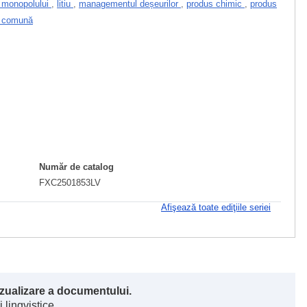
l monopolului
,
litiu
,
managementul deșeurilor
,
produs chimic
,
produs
e comună
Număr de catalog
FXC2501853LV
Afişează toate ediţiile seriei
vizualizare a documentului.
 lingvistice