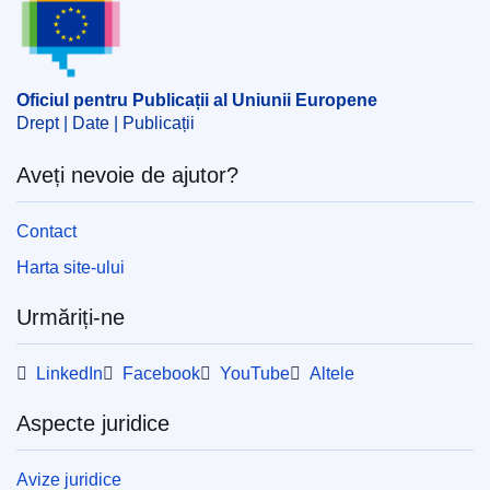
ELI :
reg/2023/2832/2023-12-15
Oficiul pentru Publicații al Uniunii Europene
Drept | Date | Publicații
Aveți nevoie de ajutor?
Contact
Harta site-ului
Urmăriți-ne
LinkedIn
Facebook
YouTube
Altele
Aspecte juridice
Avize juridice