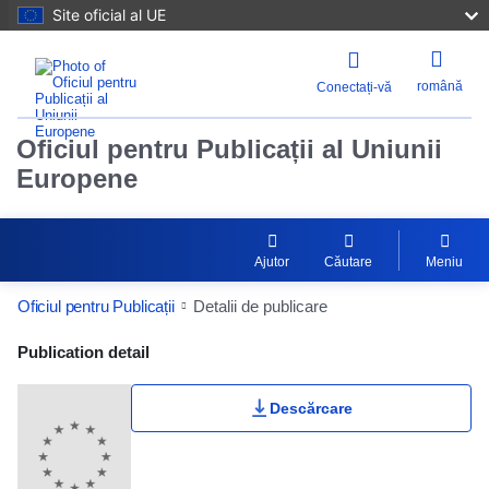
Site oficial al UE
română
Conectați-vă
Oficiul pentru Publicații al Uniunii
Europene
Ajutor
Căutare
Meniu
Oficiul pentru Publicații
Detalii de publicare
Publication Detail Actions Portlet
Publication detail
Descărcare