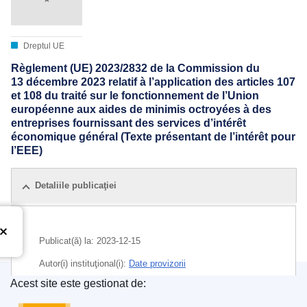
Dreptul UE
Règlement (UE) 2023/2832 de la Commission du
13 décembre 2023 relatif à l’application des articles 107
et 108 du traité sur le fonctionnement de l’Union
européenne aux aides de minimis octroyées à des
entreprises fournissant des services d’intérêt
économique général (Texte présentant de l’intérêt pour
l’EEE)
Detaliile publicaţiei
Publicat(ă) la:
2023-12-15
Autor(i) instituţional(i):
Date provizorii
Acest site este gestionat de:
CELEX : 02023R2832-20231215
Oficiul pentru Publicații al Uniunii Europene