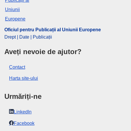
OJ : C_202500817
IMMC : P9_CR(2024)01-25
pdfa2a
Oficiul pentru Publicații al Uniunii Europene
Afişează toate ediţiile seriei
Drept | Date | Publicații
View all acts from same session in Eur-Lex
Aveți nevoie de ajutor?
Contact
Harta site-ului
Urmăriți-ne
LinkedIn
Facebook