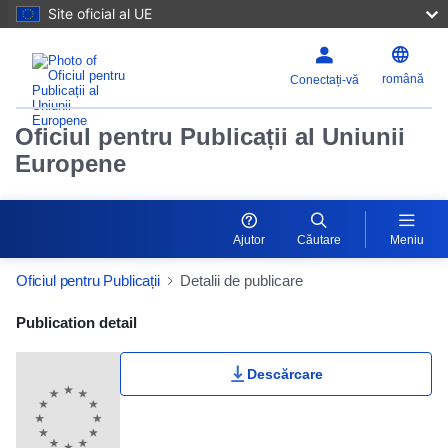
Site oficial al UE
română
Conectați-vă
Oficiul pentru Publicații al Uniunii
Europene
Ajutor
Căutare
Meniu
Oficiul pentru Publicații
Detalii de publicare
Publication Detail Actions Portlet
Publication detail
Evaluarea utilizatorilor
Descărcare