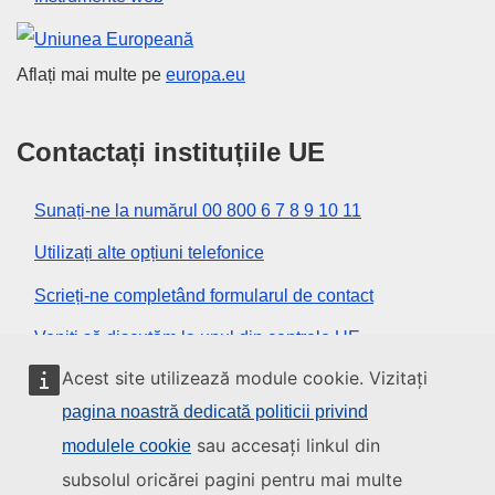
Uniunea Europeană
Aflați mai multe pe
europa.eu
Contactați instituțiile UE
Sunați-ne la numărul 00 800 6 7 8 9 10 11
Utilizați alte opțiuni telefonice
Scrieți-ne completând formularul de contact
Veniți să discutăm la unul din centrele UE
Acest site utilizează module cookie. Vizitați
Rețele sociale
pagina noastră dedicată politicii privind
sau accesați linkul din
modulele cookie
Descoperiți canalele UE pe rețelele sociale
subsolul oricărei pagini pentru mai multe