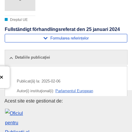
Dreptul UE
Fullständigt förhandlingsreferat den 25 januari 2024
Formularea referințelor
Detaliile publicaţiei
Publicat(ă) la:
2025-02-06
Autor(i) instituţional(i):
Parlamentul European
Oficiul pentru Publicații al Uniu
Acest site este gestionat de:
Subiecte:
dezbateri parlamentare
,
Parlamentul European
CELEX : C/2025/00817
ELI :
C/2025/817/oj