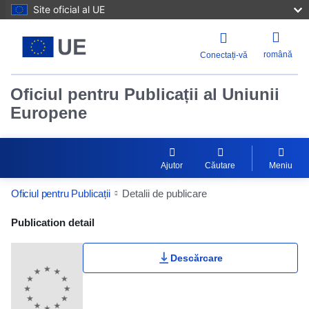
Site oficial al UE
română
Conectați-vă
Oficiul pentru Publicații al Uniunii
Europene
Ajutor
Căutare
Meniu
Oficiul pentru Publicații
Detalii de publicare
Publication Detail Actions Portlet
Publication detail
Descărcare