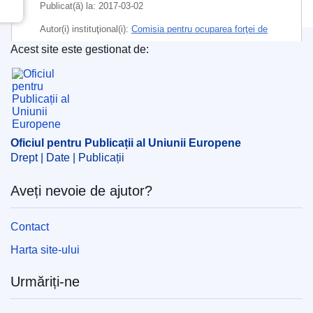
Publicat(ă) la:
2017-03-02
Autor(i) instituţional(i):
Comisia pentru ocuparea forţei de
muncă şi afaceri sociale
(
Comisia PE
)
,
Parlamentul
Acest site este gestionat de:
European
Oficiul pentru Publicații al Uniunii Europene
Subiecte:
Banca Europeană de Investiții
,
coordonarea
finanțării
,
crearea de locuri de muncă
,
economie socială
,
Fondul european pentru investiții strategice
,
Oficiul pentru Publicații al Uniunii Europene
promovarea investițiilor
,
protecția investițiilor
,
regim de
Drept | Date | Publicații
finanțare a UE
,
regiuni defavorizate
,
servicii sociale
,
structură instituțională
,
sărăcie
Aveți nevoie de ajutor?
IMMC : EMPL_AD(2017)594189
Contact
Harta site-ului
Urmăriți-ne