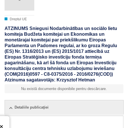
Dreptul UE
ATZINUMS Sniegusi Nodarbinātības un sociālo lietu
komiteja Budžeta komitejai un Ekonomikas un
monetārajai komitejai par priekšlikumu Eiropas
Parlamenta un Padomes regulai, ar ko groza Regulu
(ES) Nr. 1316/2013 un (ES) 2015/1017 attiecībā uz
Eiropas Stratēģisko investīciju fonda termiņa
pagarināšanu, kā arī šā fonda un Eiropas Investīciju
konsultāciju centra tehnisku uzlabojumu ieviešanu
(COM(2016)0597 - C8-0375/2016 - 2016/0276(COD))
Atzinuma sagatavotājs: Krzysztof Hetman
Nu există documente disponibile pentru descărcare.
Detaliile publicaţiei