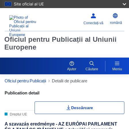
Site oficial al UE
română
Conectați-vă
Oficiul pentru Publicații al Uniunii
Europene
Ajutor
Căutare
Meniu
Oficiul pentru Publicații
Detalii de publicare
Publication Detail Actions Portlet
Publication detail
Descărcare
Dreptul UE
A szavazás eredménye - AZ EURÓPAI PARLAMENT