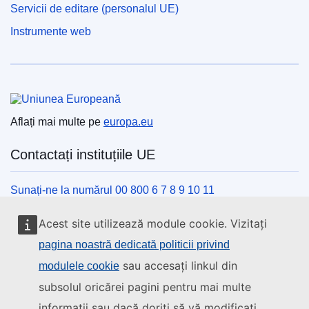
Servicii de editare (personalul UE)
Instrumente web
Uniunea Europeană
Aflați mai multe pe
europa.eu
Contactați instituțiile UE
Sunați-ne la numărul 00 800 6 7 8 9 10 11
Utilizați alte opțiuni telefonice
Acest site utilizează module cookie. Vizitați
Scrieți-ne completând formularul de contact
pagina noastră dedicată politicii privind
Veniți să discutăm la unul din centrele UE
sau accesați linkul din
modulele cookie
subsolul oricărei pagini pentru mai multe
Rețele sociale
informații sau dacă doriți să vă modificați