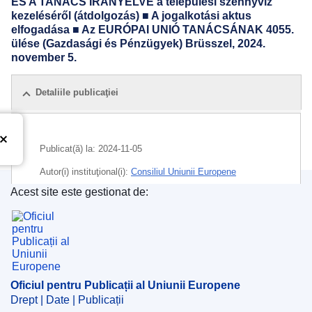
ÉS A TANÁCS IRÁNYELVE a települési szennyvíz
kezeléséről (átdolgozás) ■ A jogalkotási aktus
elfogadása ■ Az EURÓPAI UNIÓ TANÁCSÁNAK 4055.
ülése (Gazdasági és Pénzügyek) Brüsszel, 2024.
november 5.
Detaliile publicaţiei
Publicat(ă) la:
2024-11-05
Autor(i) instituţional(i):
Consiliul Uniunii Europene
Acest site este gestionat de:
IMMC : ST 15226 2024 INIT
Oficiul pentru Publicații al Uniunii Europene
Oficiul pentru Publicații al Uniunii Europene
Drept | Date | Publicații