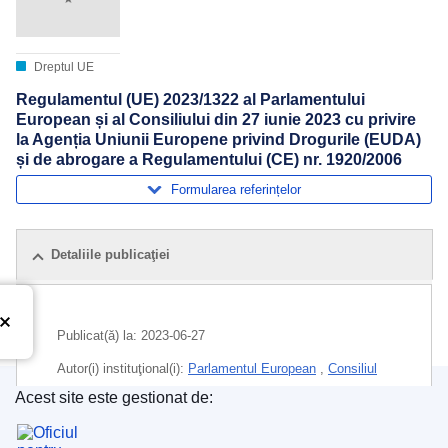
Dreptul UE
Regulamentul (UE) 2023/1322 al Parlamentului
European și al Consiliului din 27 iunie 2023 cu privire
la Agenția Uniunii Europene privind Drogurile (EUDA)
și de abrogare a Regulamentului (CE) nr. 1920/2006
Formularea referințelor
Detaliile publicaţiei
Publicat(ă) la:
2023-06-27
Autor(i) instituţional(i):
Parlamentul European
,
Consiliul
Uniunii Europene
Acest site este gestionat de:
Oficiul pentru Publicații al Uniunii Europene
Subiecte:
dependență de droguri
,
funcționare