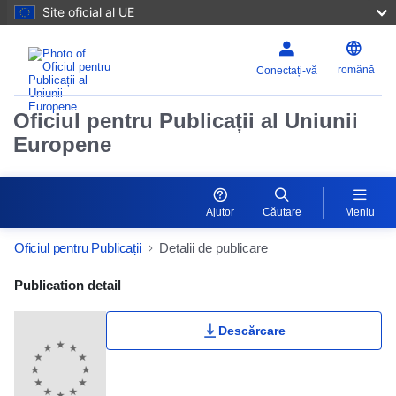
Site oficial al UE
română
Conectați-vă
Oficiul pentru Publicații al Uniunii
Europene
Ajutor
Căutare
Meniu
Oficiul pentru Publicații
Detalii de publicare
Publication Detail Actions Portlet
Publication detail
Descărcare