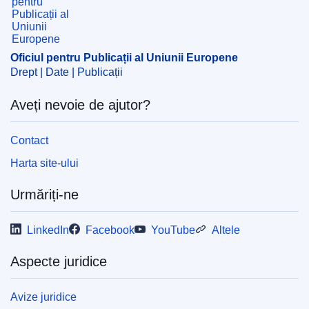
instituțională
,
lupta împotriva criminalității
,
oficiu sau
agenție a UE
,
substanțe psihotrope
,
trafic de droguri
CELEX : 32023R1322
Oficiul pentru Publicații al Uniunii Europene
ELI :
reg/2023/1322/oj
Drept | Date | Publicații
OJ : JOL_2023_166_R_0002
Aveți nevoie de ajutor?
IMMC : PE 16 2023 INIT
Contact
Harta site-ului
Urmăriți-ne
LinkedIn
Facebook
YouTube
Altele
Aspecte juridice
Avize juridice