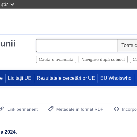
ști?
iunii
S
e
l
Căutare avansată
Navigare după subiect
Că
e
c
ne
Licitații UE
Rezultatele cercetărilor UE
EU Whoiswho
t
Link permanent
Metadate în format RDF
Încorpo
(Deschide o fereastra noua)
ga 2024.