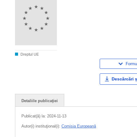
Dreptul UE
Formul
Descărcări ș
Detaliile publicaţiei
Publicat(ă) la:
2024-11-13
Autor(i) instituţional(i):
Comisia Europeană