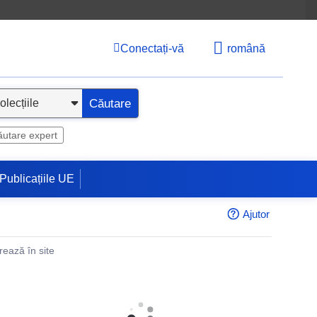
Conectați-vă
română
Căutare
utare expert
Publicațiile UE
Ajutor
rează în site