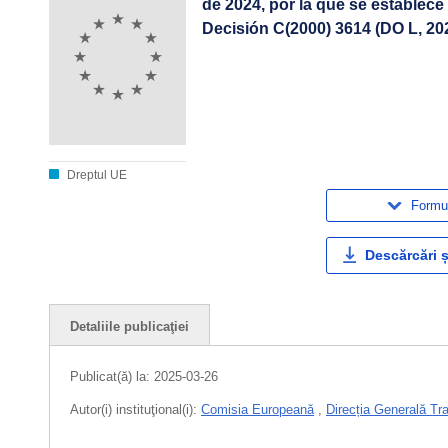
de 2024, por la que se establece
Decisión C(2000) 3614 (DO L, 20
Dreptul UE
Formul
Descărcări ș
Detaliile publicaţiei
Publicat(ă) la:
2025-03-26
Autor(i) instituţional(i):
Comisia Europeană
,
Direcția Generală Tr