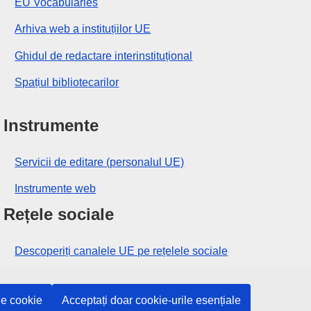
EU Vocabularies
Arhiva web a instituțiilor UE
Ghidul de redactare interinstituțional
Spațiul bibliotecarilor
Instrumente
Servicii de editare (personalul UE)
Instrumente web
Rețele sociale
Descoperiți canalele UE pe rețelele sociale
Instituțiile și organismele UE
le cookie
Acceptați doar cookie-urile esențiale