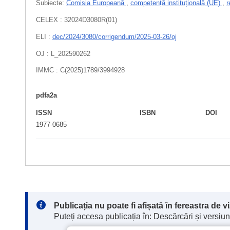
Subiecte:
Comisia Europeană
,
competență instituțională (UE)
,
r
CELEX : 32024D3080R(01)
ELI :
dec/2024/3080/corrigendum/2025-03-26/oj
OJ : L_202590262
IMMC : C(2025)1789/3994928
pdfa2a
ISSN
ISBN
DOI
1977-0685
Note:
Publicația nu poate fi afișată în fereastra de 
Puteți accesa publicația în: Descărcări și versiuni