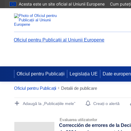
Acesta este un site oficial al Uniunii Europene
Cum puteți 
Oficiul pentru Publicații al Uniunii Europene
Oficiul pentru Publicații
Legislația UE
Date europe
Oficiul pentru Publicații
Detalii de publicare
Publication Detail Actions Portlet
Adaugă la „Publicațiile mele”
Creați o alertă
Evaluarea utilizatorilor
Corrección de errores de la Dec