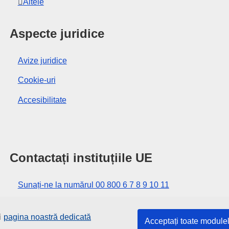
Altele
Aspecte juridice
Avize juridice
Cookie-uri
Accesibilitate
Contactați instituțiile UE
Sunați-ne la numărul 00 800 6 7 8 9 10 11
Utilizați alte opțiuni telefonice
i
pagina noastră dedicată
Acceptați toate module
Scrieți-ne completând formularul de contact