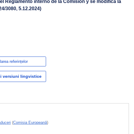
 el Reglamento interno de la Comisión y se modifica la
24/3080, 5.12.2024)
area referințelor
i versiuni lingvistice
aduceri
(
Comisia Europeană
)