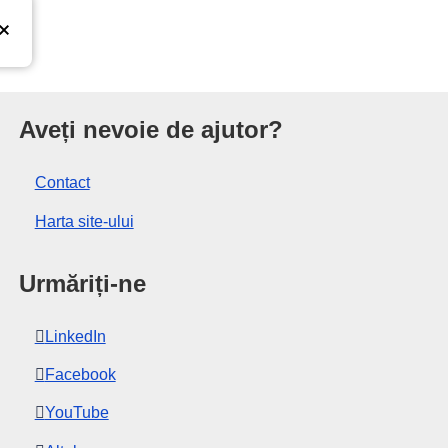
iunii Europene
Aveți nevoie de ajutor?
Contact
Harta site-ului
Urmăriți-ne
LinkedIn
Facebook
YouTube