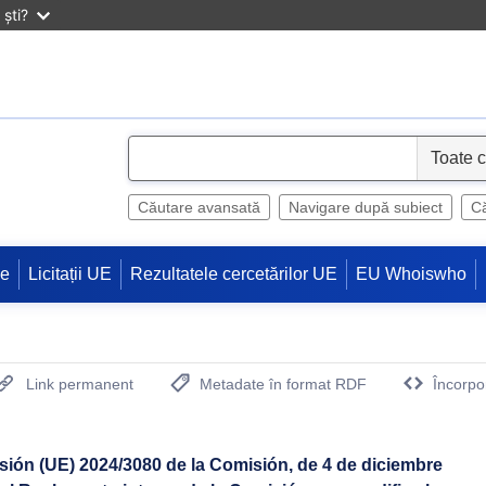
ști?
S
e
l
Căutare avansată
Navigare după subiect
Că
e
c
ne
Licitații UE
Rezultatele cercetărilor UE
EU Whoiswho
t
Link permanent
Metadate în format RDF
Încorpo
(Deschide o fereastra noua)
isión (UE) 2024/3080 de la Comisión, de 4 de diciembre