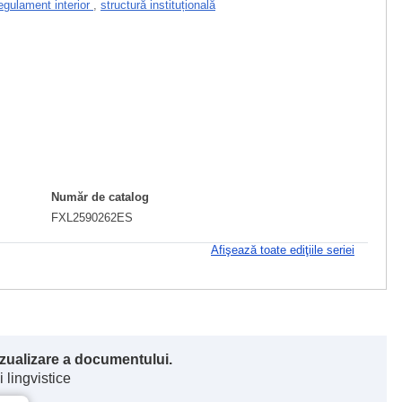
egulament interior
,
structură instituțională
Număr de catalog
FXL2590262ES
Afişează toate ediţiile seriei
vizualizare a documentului.
 lingvistice