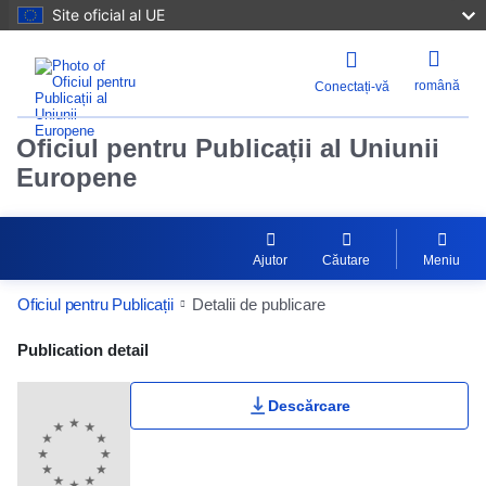
Site oficial al UE
română
Conectați-vă
Oficiul pentru Publicații al Uniunii
Europene
Ajutor
Căutare
Meniu
Oficiul pentru Publicații
Detalii de publicare
Publication Detail Actions Portlet
Publication detail
Descărcare