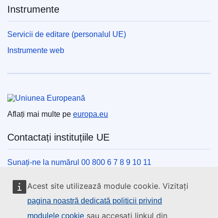
Instrumente
Servicii de editare (personalul UE)
Instrumente web
Uniunea Europeană
Aflați mai multe pe
europa.eu
Contactați instituțiile UE
Sunați-ne la numărul 00 800 6 7 8 9 10 11
Utilizați alte opțiuni telefonice
Acest site utilizează module cookie. Vizitați
Scrieți-ne completând formularul de contact
pagina noastră dedicată politicii privind
Veniți să discutăm la unul din centrele UE
sau accesați linkul din
modulele cookie