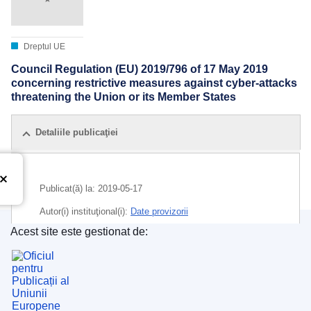
Dreptul UE
Council Regulation (EU) 2019/796 of 17 May 2019
concerning restrictive measures against cyber-attacks
threatening the Union or its Member States
Detaliile publicaţiei
Publicat(ă) la:
2019-05-17
Autor(i) instituţional(i):
Date provizorii
Acest site este gestionat de:
CELEX : 02019R0796-20190517
Oficiul pentru Publicații al Uniunii Europene
ELI :
reg/2019/796/2019-05-17