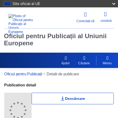
Site oficial al UE
română
Conectați-vă
Oficiul pentru Publicații al Uniunii
Europene
Ajutor
Căutare
Meniu
Oficiul pentru Publicații
Detalii de publicare
Publication Detail Actions Portlet
Publication detail
Descărcare