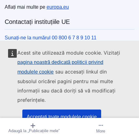
Aflați mai multe pe
europa.eu
Contactați instituțiile UE
Sunați-ne la numărul 00 800 6 7 8 9 10 11
Utilizați alte opțiuni telefonice
Acest site utilizează module cookie. Vizitați
Scrieți-ne completând formularul de contact
pagina noastră dedicată politicii privind
Veniți să discutăm la unul din centrele UE
sau accesați linkul din
modulele cookie
subsolul oricărei pagini pentru mai multe
Rețele sociale
informații sau dacă doriți să vă modificați
preferințele.
Descoperiți canalele UE pe rețelele sociale
Instituțiile și organismele UE
Acceptați toate modulele cookie
Adaugă la „Publicațiile mele”
Creați o alertă
More
Acceptați doar cookie-urile esențiale
Găsiți o instituție/un organism UE