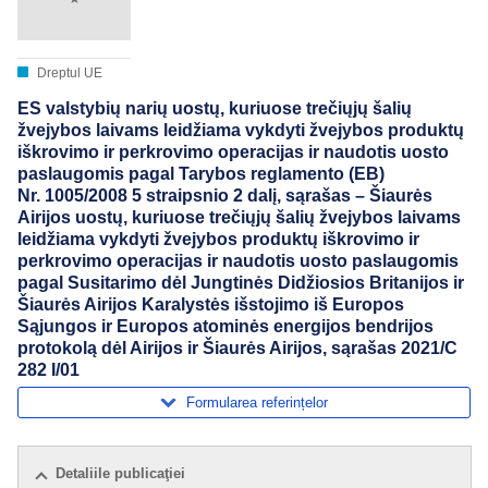
Dreptul UE
ES valstybių narių uostų, kuriuose trečiųjų šalių
žvejybos laivams leidžiama vykdyti žvejybos produktų
iškrovimo ir perkrovimo operacijas ir naudotis uosto
paslaugomis pagal Tarybos reglamento (EB)
Nr. 1005/2008 5 straipsnio 2 dalį, sąrašas – Šiaurės
Airijos uostų, kuriuose trečiųjų šalių žvejybos laivams
leidžiama vykdyti žvejybos produktų iškrovimo ir
perkrovimo operacijas ir naudotis uosto paslaugomis
pagal Susitarimo dėl Jungtinės Didžiosios Britanijos ir
Šiaurės Airijos Karalystės išstojimo iš Europos
Sąjungos ir Europos atominės energijos bendrijos
protokolą dėl Airijos ir Šiaurės Airijos, sąrašas 2021/C
282 I/01
Formularea referințelor
Detaliile publicaţiei