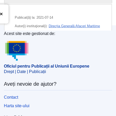
Publicat(ă) la:
2021-07-14
Autor(i) instituţional(i):
Direcția Generală Afaceri Maritime
și Pescuit
(
Comisia Europeană
)
,
Comisia Europeană
Acest site este gestionat de:
Oficiul pentru Publicații al Uniunii Europene
Subiecte:
articole de pescuit
,
instalații portuare
,
Irlanda
de Nord
,
politica comunitară a pescuitului
,
vas de
pescuit
,
țări ale UE
,
țări terțe
CELEX : 52021XC0714(02)
Oficiul pentru Publicații al Uniunii Europene
Drept | Date | Publicații
OJ : JOC_2021_282_I_0001
IMMC : PUB(2021)580/1374237
Aveți nevoie de ajutor?
Contact
Harta site-ului