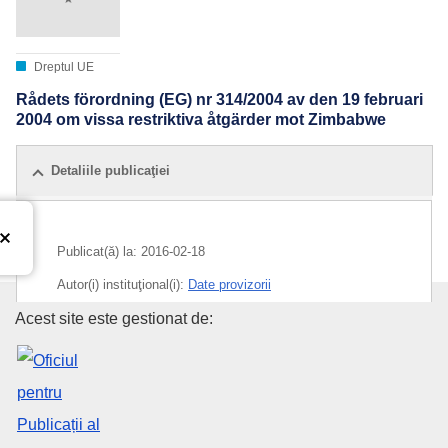
Dreptul UE
Rådets förordning (EG) nr 314/2004 av den 19 februari
2004 om vissa restriktiva åtgärder mot Zimbabwe
Detaliile publicaţiei
Publicat(ă) la:
2016-02-18
Autor(i) instituţional(i):
Date provizorii
Oficiul pentru Publicații al Uniu
Acest site este gestionat de: