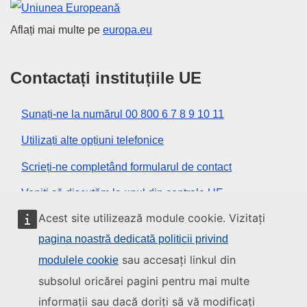
Uniunea Europeană
Aflați mai multe pe
europa.eu
Contactați instituțiile UE
Sunați-ne la numărul 00 800 6 7 8 9 10 11
Utilizați alte opțiuni telefonice
Scrieți-ne completând formularul de contact
Veniți să discutăm la unul din centrele UE
Acest site utilizează module cookie. Vizitați
Rețele sociale
pagina noastră dedicată politicii privind
sau accesați linkul din
modulele cookie
Descoperiți canalele UE pe rețelele sociale
subsolul oricărei pagini pentru mai multe
informații sau dacă doriți să vă modificați