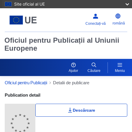
Site oficial al UE
română
Conectați-vă
Oficiul pentru Publicații al Uniunii
Europene
Ajutor
Căutare
Meniu
Oficiul pentru Publicații
Detalii de publicare
Publication Detail Actions Portlet
Publication detail
Descărcare