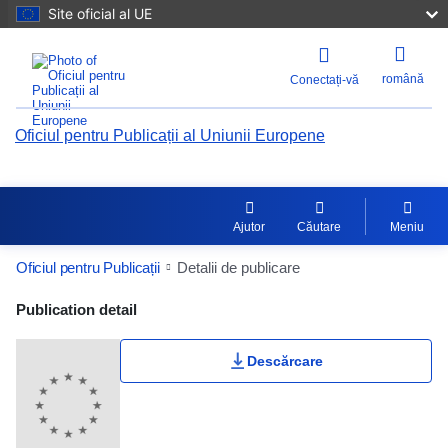
Site oficial al UE
română
Conectați-vă
Oficiul pentru Publicații al Uniunii Europene
Ajutor
Căutare
Meniu
Oficiul pentru Publicații
Detalii de publicare
Publication Detail Actions Portlet
Publication detail
Descărcare