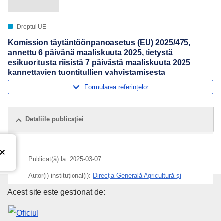
Dreptul UE
Komission täytäntöönpanoasetus (EU) 2025/475,
annettu 6 päivänä maaliskuuta 2025, tietystä
esikuoritusta riisistä 7 päivästä maaliskuuta 2025
kannettavien tuontitullien vahvistamisesta
Formularea referințelor
Detaliile publicaţiei
Publicat(ă) la:
2025-03-07
Autor(i) instituţional(i):
Direcția Generală Agricultură și
Dezvoltare Rurală
(
Comisia Europeană
)
,
Comisia
Oficiul pentru Publicații al Uniu
Acest site este gestionat de:
Europeană
Subiecte:
import (UE)
,
orez
,
organizarea comună a