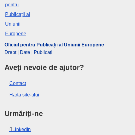
pieței
,
Statele Unite
,
taxe corespunzătoare Tarifului
Vamal Comun
CELEX : 32025R0475
ELI :
reg_impl/2025/475/oj
OJ : L_202500475
Oficiul pentru Publicații al Uniunii Europene
Drept | Date | Publicații
IMMC : C(2025)1548/3704934
Aveți nevoie de ajutor?
pdfa2a
Afişează toate ediţiile seriei
Contact
Harta site-ului
Urmăriți-ne
LinkedIn