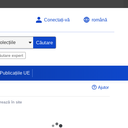
Conectați-vă
română
Căutare
utare expert
Publicațiile UE
Ajutor
rează în site