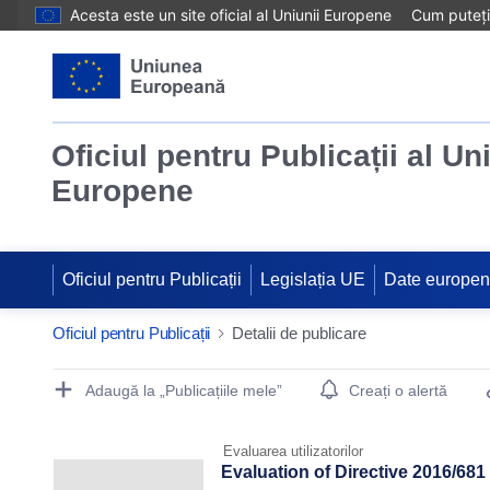
Acesta este un site oficial al Uniunii Europene
Cum puteți 
Oficiul pentru Publicații al Un
Europene
Oficiul pentru Publicații
Legislația UE
Date europe
Oficiul pentru Publicații
Detalii de publicare
Publication Detail Actions Portlet
Adaugă la „Publicațiile mele”
Creați o alertă
Evaluarea utilizatorilor
Evaluation of Directive 2016/681