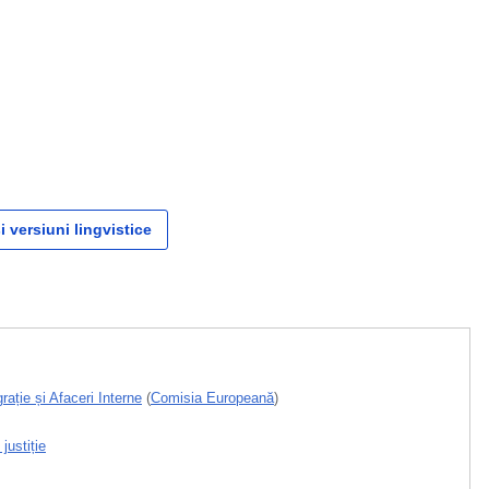
i versiuni lingvistice
rație și Afaceri Interne
(
Comisia Europeană
)
 justiție