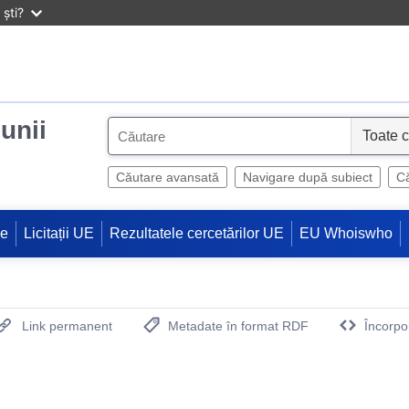
ști?
iunii
S
e
l
Căutare avansată
Navigare după subiect
Că
e
c
ne
Licitații UE
Rezultatele cercetărilor UE
EU Whoiswho
t
Link permanent
Metadate în format RDF
Încorpo
(Deschide o fereastra noua)