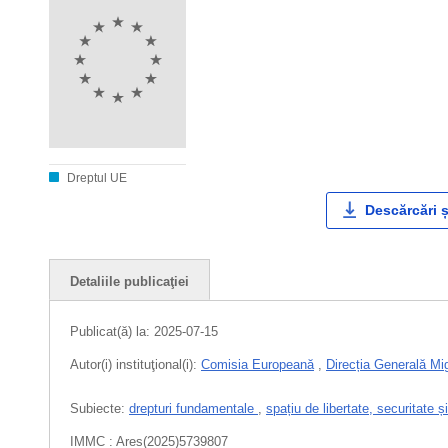
Dreptul UE
Descărcări ș
Detaliile publicaţiei
Publicat(ă) la:
2025-07-15
Autor(i) instituţional(i):
Comisia Europeană
,
Direcția Generală Mig
Subiecte:
drepturi fundamentale
,
spațiu de libertate, securitate și
IMMC : Ares(2025)5739807