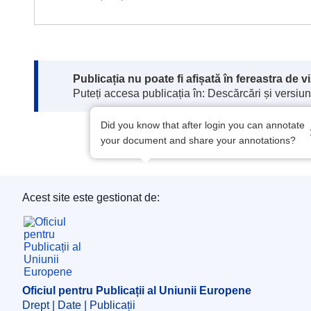
Note:
Publicația nu poate fi afișată în fereastra de 
Puteți accesa publicația în: Descărcări și versiuni
Did you know that after login you can annotate
your document and share your annotations?
Acest site este gestionat de:
Oficiul pentru Publicații al Uniunii Europene
Oficiul pentru Publicații al Uniunii Europene
Drept | Date | Publicații