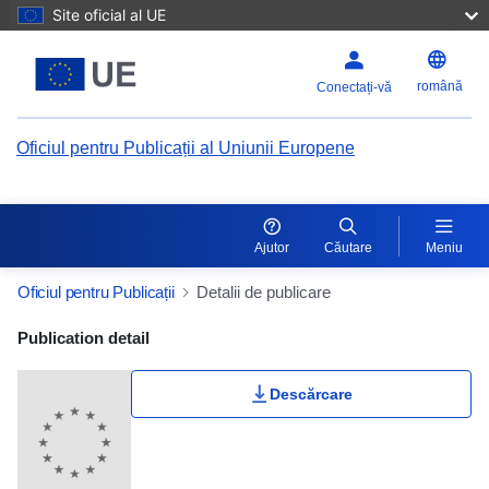
Site oficial al UE
română
Conectați-vă
Oficiul pentru Publicații al Uniunii Europene
Ajutor
Căutare
Meniu
Oficiul pentru Publicații
Detalii de publicare
Publication Detail Actions Portlet
Publication detail
Descărcare