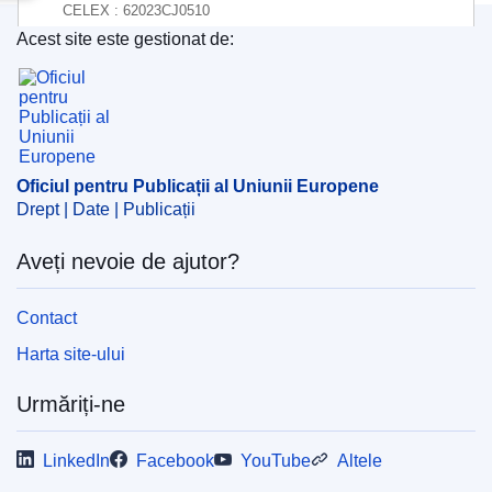
CELEX : 62023CJ0510
Acest site este gestionat de:
ECLI : ECLI:EU:C:2025:41
Oficiul pentru Publicații al Uniunii Europene
Oficiul pentru Publicații al Uniunii Europene
Drept | Date | Publicații
Aveți nevoie de ajutor?
Contact
Harta site-ului
Urmăriți-ne
LinkedIn
Facebook
YouTube
Altele