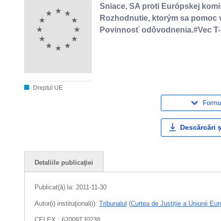
Sniace, SA proti Európskej komis
Rozhodnutie, ktorým sa pomoc v
Povinnosť odôvodnenia.#Vec T-
Dreptul UE
Formul
Descărcări ș
Detaliile publicaţiei
Publicat(ă) la:
2011-11-30
Autor(i) instituţional(i):
Tribunalul
(
Curtea de Justiție a Uniunii Eu
CELEX : 62009TJ0238