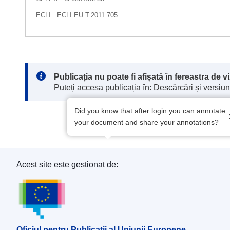
ECLI : ECLI:EU:T:2011:705
Note:
Publicația nu poate fi afișată în fereastra de 
Puteți accesa publicația în: Descărcări și versiuni
Did you know that after login you can annotate
your document and share your annotations?
Acest site este gestionat de:
Oficiul pentru Publicații al Uniunii Europene
Oficiul pentru Publicații al Uniunii Europene