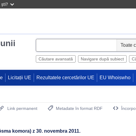
ști?
iunii
S
e
l
Căutare avansată
Navigare după subiect
Că
e
c
ne
Licitații UE
Rezultatele cercetărilor UE
EU Whoiswho
t
Link permanent
Metadate în format RDF
Încorpo
(Deschide o fereastra noua)
sma komora) z 30. novembra 2011.