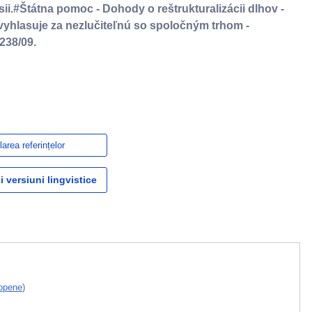
ii.#Štátna pomoc - Dohody o reštrukturalizácii dlhov -
yhlasuje za nezlučiteľnú so spoločným trhom -
238/09.
area referințelor
i versiuni lingvistice
ropene
)