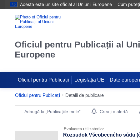
Acesta este un site oficial al Uniunii Europene
Cum puteți 
Oficiul pentru Publicații al Un
Europene
Oficiul pentru Publicații
Legislația UE
Date europe
Oficiul pentru Publicații
Detalii de publicare
Publication Detail Actions Portlet
Adaugă la „Publicațiile mele”
Creați o alertă
Evaluarea utilizatorilor
Rozsudok Všeobecného súdu (ô