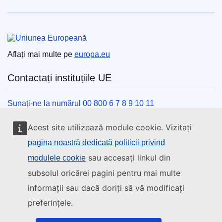
Uniunea Europeană
Aflați mai multe pe
europa.eu
Contactați instituțiile UE
Sunați-ne la numărul 00 800 6 7 8 9 10 11
Utilizați alte opțiuni telefonice
Acest site utilizează module cookie. Vizitați
Scrieți-ne completând formularul de contact
pagina noastră dedicată politicii privind
Veniți să discutăm la unul din centrele UE
sau accesați linkul din
modulele cookie
subsolul oricărei pagini pentru mai multe
Rețele sociale
informații sau dacă doriți să vă modificați
preferințele.
Descoperiți canalele UE pe rețelele sociale