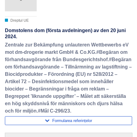
Dreptul UE
Domstolens dom (första avdelningen) av den 20 juni
2024.
Zentrale zur Bekämpfung unlauteren Wettbewerbs eV
mot dm-drogerie markt GmbH & Co.KG.#Begäran om
förhandsavgörande från Bundesgerichtshof.#Begäran
om förhandsavgörande – Tillnärmning av lagstiftning –
Biocidprodukter – Förordning (EU) nr 528/2012 –
Artikel 72 – Desinfektionsmedel som innehåller
biocider – Begränsningar i fråga om reklam –
Begreppet ’liknande uppgifter’ – Målet att säkerställa
en hög skyddsnivå för människors och djurs hälsa
och för miljön.#Mål C-296/23.
Formularea referințelor