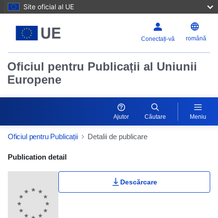
Site oficial al UE
română
Conectați-vă
Oficiul pentru Publicații al Uniunii
Europene
Ajutor
Căutare
Meniu
Oficiul pentru Publicații
Detalii de publicare
Publication Detail Actions Portlet
Publication detail
Descărcare