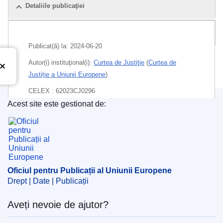
Detaliile publicaţiei
Pachet
Publicat(ă) la:
2024-06-20
Autor(i) instituţional(i):
Curtea de Justiţie
(
Curtea de
Justiție a Uniunii Europene
)
CELEX : 62023CJ0296
Acest site este gestionat de:
ECLI : ECLI:EU:C:2024:527
Oficiul pentru Publicații al Uniunii Europene
Oficiul pentru Publicații al Uniunii Europene
Drept | Date | Publicații
Aveți nevoie de ajutor?