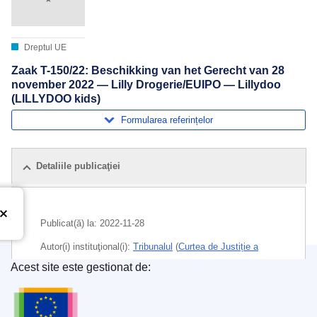
Dreptul UE
Zaak T-150/22: Beschikking van het Gerecht van 28
november 2022 — Lilly Drogerie/EUIPO — Lillydoo
(LILLYDOO kids)
Formularea referințelor
Detaliile publicaţiei
Publicat(ă) la:
2022-11-28
Autor(i) instituţional(i):
Tribunalul
(
Curtea de Justiție a
Uniunii Europene
)
Acest site este gestionat de:
Oficiul pentru Publicații al Uniunii Europene
Subiecte:
alimente pentru copii
,
dreptul mărcilor
comerciale
,
marcă comercială înregistrată
,
marcă UE
,