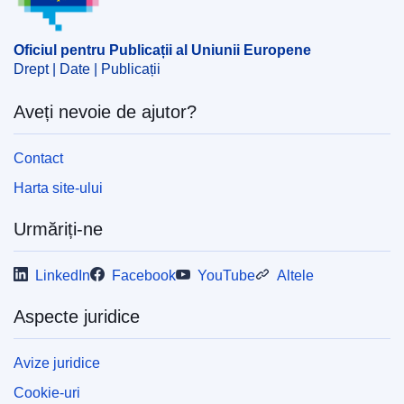
produs cosmetic
,
produs farmaceutic
,
supliment
alimentar
Oficiul pentru Publicații al Uniunii Europene
CELEX : 62022TB0150
Drept | Date | Publicații
OJ : JOC_2023_035_R_0104
Aveți nevoie de ajutor?
IMMC : RAD-T-0150-2022
Contact
Harta site-ului
Urmăriți-ne
LinkedIn
Facebook
YouTube
Altele
Aspecte juridice
Avize juridice
Cookie-uri