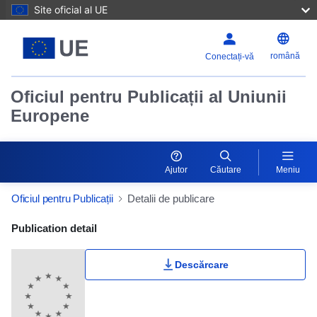
Site oficial al UE
română
Conectați-vă
Oficiul pentru Publicații al Uniunii
Europene
Ajutor
Căutare
Meniu
Oficiul pentru Publicații
Detalii de publicare
Publication Detail Actions Portlet
Publication detail
Descărcare