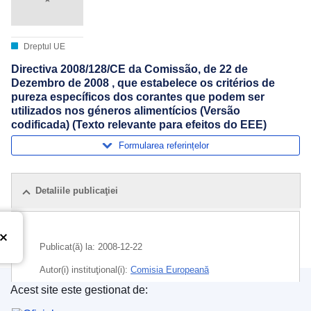
Dreptul UE
Directiva 2008/128/CE da Comissão, de 22 de
Dezembro de 2008 , que estabelece os critérios de
pureza específicos dos corantes que podem ser
utilizados nos géneros alimentícios (Versão
codificada) (Texto relevante para efeitos do EEE)
Formularea referințelor
Detaliile publicaţiei
Publicat(ă) la:
2008-12-22
Autor(i) instituţional(i):
Comisia Europeană
Acest site este gestionat de:
Subiecte:
alimentație umană
,
alimente
,
chimie
Oficiul pentru Publicații al Uniunii Europene