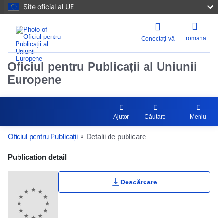
Site oficial al UE
română
Conectați-vă
Oficiul pentru Publicații al Uniunii
Europene
Ajutor
Căutare
Meniu
Oficiul pentru Publicații
Detalii de publicare
Publication Detail Actions Portlet
Publication detail
Descărcare