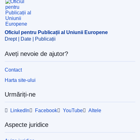
alimentară
,
codificare a legislației UE
,
colorant alimentar
,
siguranță alimentară
CELEX : 32008L0128
ELI :
dir/2008/128/oj
Oficiul pentru Publicații al Uniunii Europene
Drept | Date | Publicații
OJ : JOL_2009_006_R_0020_01
Aveți nevoie de ajutor?
Contact
Harta site-ului
Urmăriți-ne
LinkedIn
Facebook
YouTube
Altele
Aspecte juridice