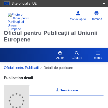
Site oficial al UE
română
Conectați-vă
Oficiul pentru Publicații al Uniunii
Europene
Ajutor
Căutare
Meniu
Oficiul pentru Publicații
Detalii de publicare
Publication Detail Actions Portlet
Publication detail
Descărcare