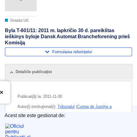
Dreptul UE
Byla T-601/11: 2011 m. lapkričio 30 d. pareikštas
ieškinys byloje Dansk Automat Brancheforening prieš
Komisiją
Formularea referințelor
Detaliile publicaţiei
Publicat(ă) la:
2011-11-30
Autor(i) instituţional(i):
Tribunalul
(
Curtea de Justiție a
Uniunii Europene
)
Acest site este gestionat de:
Oficiul pentru Publicații al Uniunii Europene
Subiecte:
ajutor de stat
,
controlul ajutorului de stat
,
Danemarca
,
internet
,
jocuri de noroc