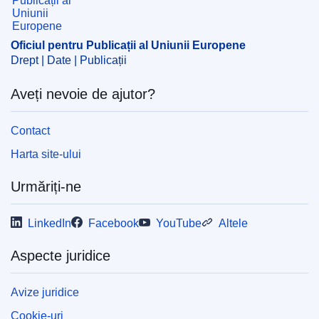
CELEX : 62011TN0601
OJ : JOC_2012_025_R_0063_02
Oficiul pentru Publicații al Uniunii Europene
Drept | Date | Publicații
Aveți nevoie de ajutor?
Contact
Harta site-ului
Urmăriți-ne
LinkedIn
Facebook
YouTube
Altele
Aspecte juridice
Avize juridice
Cookie-uri