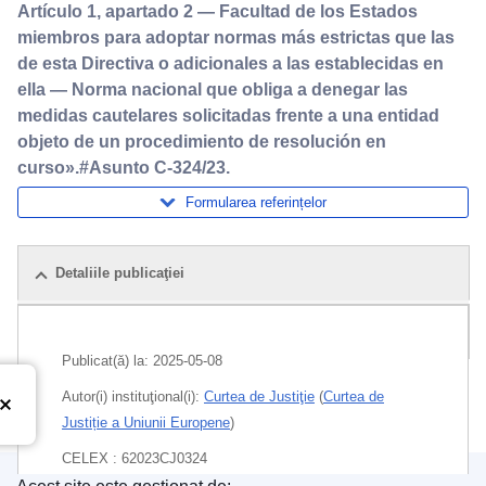
Artículo 1, apartado 2 — Facultad de los Estados
miembros para adoptar normas más estrictas que las
de esta Directiva o adicionales a las establecidas en
ella — Norma nacional que obliga a denegar las
medidas cautelares solicitadas frente a una entidad
objeto de un procedimiento de resolución en
curso».#Asunto C-324/23.
Formularea referințelor
Detaliile publicaţiei
Pachet
Publicat(ă) la:
2025-05-08
Autor(i) instituţional(i):
Curtea de Justiţie
(
Curtea de
Justiție a Uniunii Europene
)
CELEX : 62023CJ0324