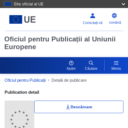
Site oficial al UE
română
Conectați-vă
Oficiul pentru Publicații al Uniunii
Europene
Ajutor
Căutare
Meniu
Oficiul pentru Publicații
Detalii de publicare
Publication Detail Actions Portlet
Publication detail
Descărcare