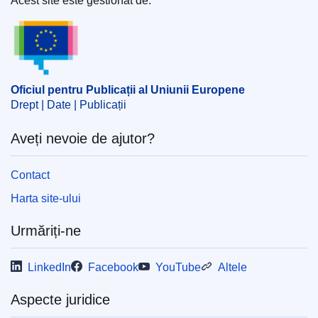
Acest site este gestionat de:
ECLI : ECLI:EU:C:2025:324
Oficiul pentru Publicații al Uniunii Europene
Oficiul pentru Publicații al Uniunii Europene
Drept | Date | Publicații
Aveți nevoie de ajutor?
Contact
Harta site-ului
Urmăriți-ne
LinkedIn
Facebook
YouTube
Altele
Aspecte juridice