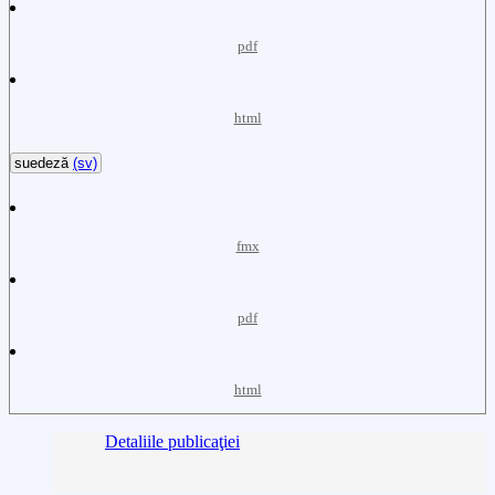
pdf
html
suedeză
(sv)
fmx
pdf
html
Detaliile publicaţiei