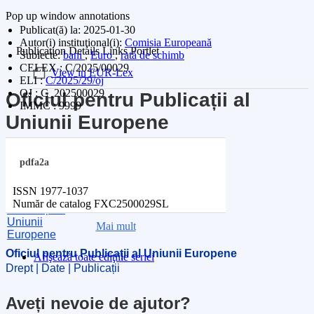
Pop up window annotations
Publicat(ă) la:
2025-01-30
Autor(i) instituţional(i):
Comisia Europeană
Publication Details Links Portlet
Subiecte:
bani
,
Euro
,
rată de schimb
CELEX : C/2025/00029
View in EUR-Lex
ELI :
C/2025/29/oj
OJ : C_202500029
Oficiul pentru Publicații al
IMMC : 9999
Uniunii Europene
Acest site este gestionat de:
pdfa2a
ISSN
1977-1037
Număr de catalog
FXC2500029SL
Mai mult
Oficiul pentru Publicații al Uniunii Europene
Afişează toate ediţiile seriei
Drept | Date | Publicații
Aveți nevoie de ajutor?