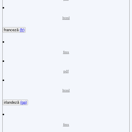
html
franceză
(fr)
fmx
pdf
html
irlandeză
(ga)
fmx