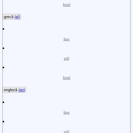
html
grecă
(el)
fmx
pdf
html
engleză
(en)
fmx
pdf