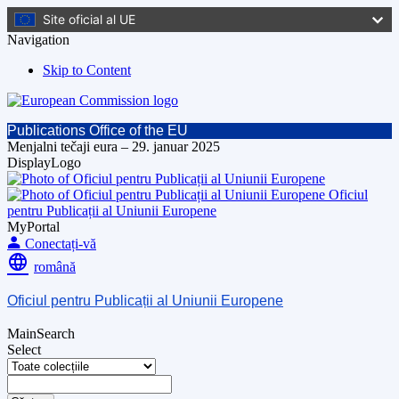
Site oficial al UE
Navigation
Skip to Content
Publications Office of the EU
Menjalni tečaji eura – 29. januar 2025
DisplayLogo
Oficiul
pentru Publicații al Uniunii Europene
MyPortal
Conectați-vă
română
Oficiul pentru Publicații al Uniunii Europene
MainSearch
Select