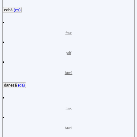
cehă
(cs)
fmx
pdf
html
daneză
(da)
fmx
html