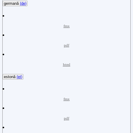
germană
(de)
fmx
pdf
html
estonă
(et)
fmx
pdf