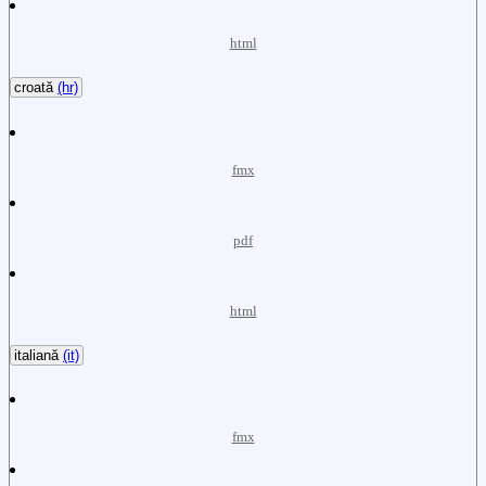
html
croată
(hr)
fmx
pdf
html
italiană
(it)
fmx