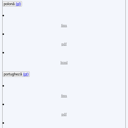
polonă
(pl)
fmx
pdf
html
portugheză
(pt)
fmx
pdf