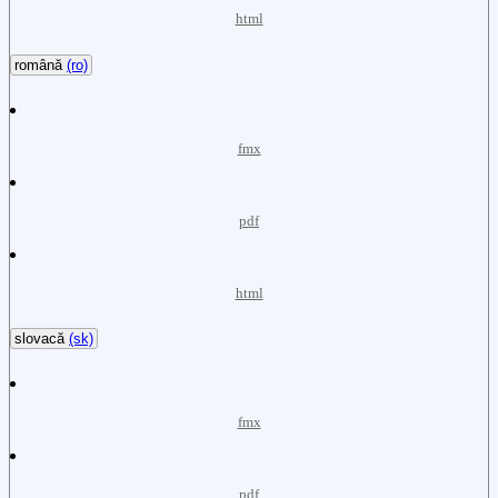
html
română
(ro)
fmx
pdf
html
slovacă
(sk)
fmx
pdf