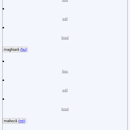
pdf
html
maghiară
(hu)
fmx
pdf
html
malteză
(mt)