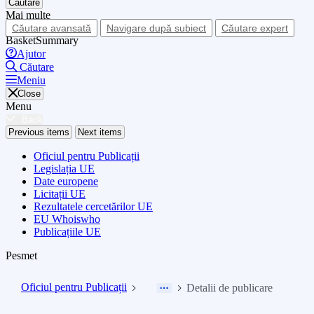
Căutare
Mai multe
Căutare avansată
Navigare după subiect
Căutare expert
BasketSummary
Ajutor
Căutare
Meniu
Close
Menu
Back
Previous items
Next items
Oficiul pentru Publicații
Legislația UE
Date europene
Licitații UE
Rezultatele cercetărilor UE
EU Whoiswho
Publicațiile UE
Pesmet
Oficiul pentru Publicații
Detalii de publicare