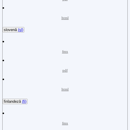
html
slovenă
(sl)
fmx
pdf
html
finlandeză
(fi)
fmx