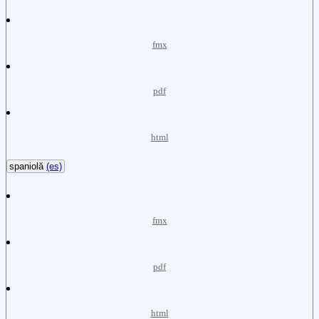
fmx
pdf
html
spaniolă
(es)
fmx
pdf
html