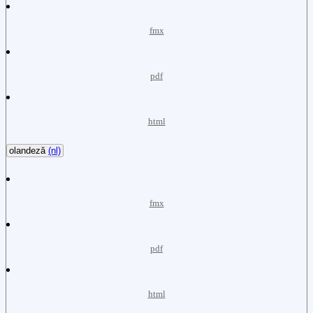
fmx
pdf
html
olandeză
(nl)
fmx
pdf
html