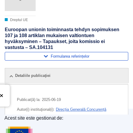
Dreptul UE
Euroopan unionin toiminnasta tehdyn sopimuksen
107 ja 108 artiklan mukaisen valtiontuen
hyväksyminen – Tapaukset, joita komissio ei
vastusta – SA.104131
Formularea referințelor
Detaliile publicaţiei
Publicat(ă) la:
2025-06-19
Autor(i) instituţional(i):
Direcția Generală Concurență
(
Comisia Europeană
)
,
Comisia Europeană
Acest site este gestionat de:
Oficiul pentru Publicații al Uniunii Europene
Subiecte:
ajutor de stat
,
băuturi fără alcool
,
controlul