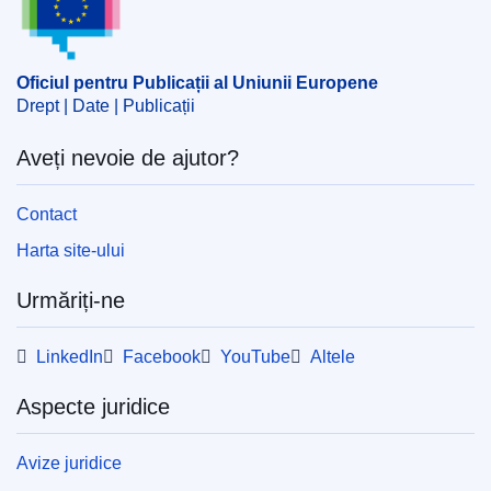
ajutorului de stat
,
Finlanda
,
industria băuturilor
CELEX : 52025AS104131
Oficiul pentru Publicații al Uniunii Europene
ELI :
C/2025/3363/oj
Drept | Date | Publicații
OJ : C_202503363
Aveți nevoie de ajutor?
IMMC : C(2025)3198/4161828
Contact
pdfa2a
Harta site-ului
Afişează toate ediţiile seriei
Urmăriți-ne
LinkedIn
Facebook
YouTube
Altele
Aspecte juridice
Avize juridice