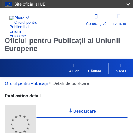
Site oficial al UE
română
Conectați-vă
Oficiul pentru Publicații al Uniunii
Europene
Ajutor
Căutare
Meniu
Oficiul pentru Publicații
Detalii de publicare
Publication Detail Actions Portlet
Publication detail
Descărcare