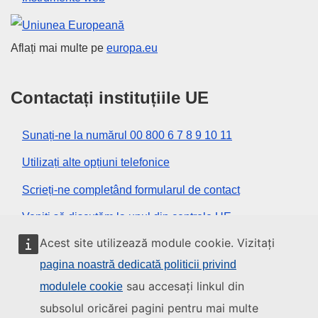
Uniunea Europeană
Aflați mai multe pe
europa.eu
Contactați instituțiile UE
Sunați-ne la numărul 00 800 6 7 8 9 10 11
Utilizați alte opțiuni telefonice
Scrieți-ne completând formularul de contact
Veniți să discutăm la unul din centrele UE
Acest site utilizează module cookie. Vizitați
Rețele sociale
pagina noastră dedicată politicii privind
sau accesați linkul din
modulele cookie
Descoperiți canalele UE pe rețelele sociale
subsolul oricărei pagini pentru mai multe