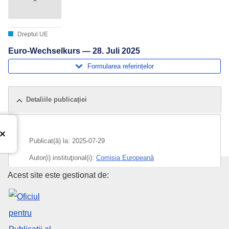
Dreptul UE
Euro-Wechselkurs — 28. Juli 2025
Formularea referințelor
Detaliile publicaţiei
Publicat(ă) la:
2025-07-29
Autor(i) instituţional(i):
Comisia Europeană
Oficiul pentru Publicații al Uniu
Acest site este gestionat de:
Subiecte:
bani
,
Euro
,
rată de schimb
CELEX : C/2025/03659
ELI :
C/2025/3659/oj