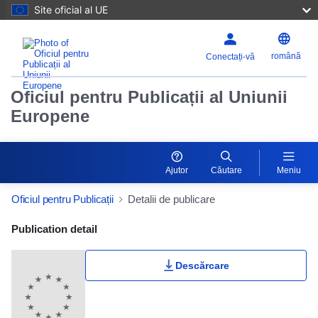
Site oficial al UE
română
Conectați-vă
Oficiul pentru Publicații al Uniunii
Europene
Ajutor
Căutare
Meniu
Oficiul pentru Publicații
Detalii de publicare
Publication Detail Actions Portlet
Publication detail
Descărcare