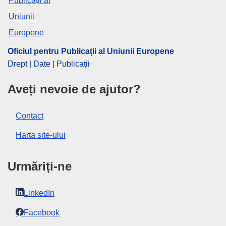
OJ : C_202503659
IMMC : 9999
pdfa2a
Oficiul pentru Publicații al Uniunii Europene
Afişează toate ediţiile seriei
Drept | Date | Publicații
Aveți nevoie de ajutor?
Contact
Harta site-ului
Urmăriți-ne
LinkedIn
Facebook