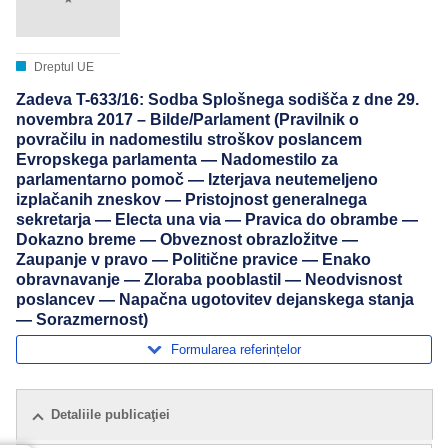
Dreptul UE
Zadeva T-633/16: Sodba Splošnega sodišča z dne 29.
novembra 2017 – Bilde/Parlament (Pravilnik o
povračilu in nadomestilu stroškov poslancem
Evropskega parlamenta — Nadomestilo za
parlamentarno pomoč — Izterjava neutemeljeno
izplačanih zneskov — Pristojnost generalnega
sekretarja — Electa una via — Pravica do obrambe —
Dokazno breme — Obveznost obrazložitve —
Zaupanje v pravo — Politične pravice — Enako
obravnavanje — Zloraba pooblastil — Neodvisnost
poslancev — Napačna ugotovitev dejanskega stanja
— Sorazmernost)
Formularea referințelor
Detaliile publicaţiei