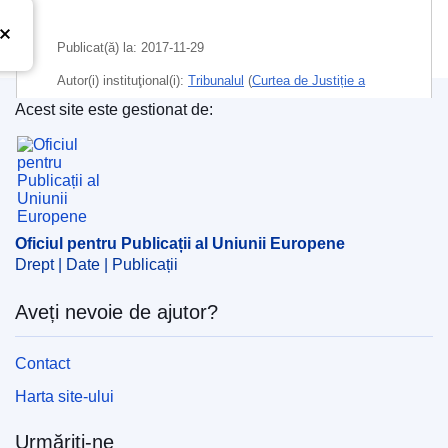
Publicat(ă) la:
2017-11-29
Autor(i) instituţional(i):
Tribunalul
(
Curtea de Justiție a
Uniunii Europene
)
Acest site este gestionat de:
Oficiul pentru Publicații al Uniunii Europene
Subiecte:
abuz de putere
,
alocații și cheltuieli
,
asistent
,
drept la apărare
,
drepturi politice
,
membru al
Parlamentului European
,
principiul proporționalității
,
probă judiciară
,
secretar general unei instituții
,
tratament
Oficiul pentru Publicații al Uniunii Europene
egal pentru toți cetățenii
Drept | Date | Publicații
CELEX : 62016TA0633
Aveți nevoie de ajutor?
OJ : JOC_2018_022_R_0049
IMMC : ARR-T-0633-2016
Contact
Harta site-ului
Urmăriți-ne