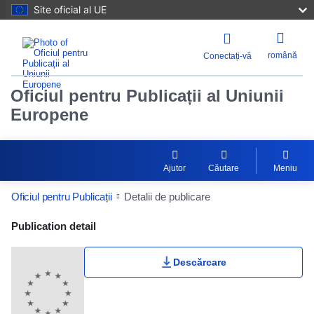
Site oficial al UE
română
Conectați-vă
Oficiul pentru Publicații al Uniunii
Europene
Ajutor
Căutare
Meniu
Oficiul pentru Publicații
Detalii de publicare
Publication Detail Actions Portlet
Publication detail
Descărcare