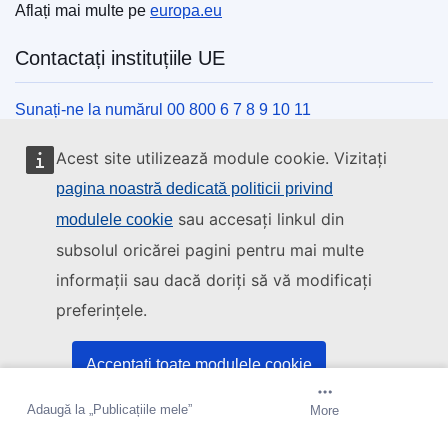
Aflați mai multe pe
europa.eu
Contactați instituțiile UE
Sunați-ne la numărul 00 800 6 7 8 9 10 11
Utilizați alte opțiuni telefonice
Acest site utilizează module cookie. Vizitați
Scrieți-ne completând formularul de contact
pagina noastră dedicată politicii privind
Veniți să discutăm la unul din centrele UE
sau accesați linkul din
modulele cookie
subsolul oricărei pagini pentru mai multe
Rețele sociale
informații sau dacă doriți să vă modificați
preferințele.
Descoperiți canalele UE pe rețelele sociale
Instituțiile și organismele UE
Acceptați toate modulele cookie
Adaugă la „Publicațiile mele”
Creați o alertă
More
Acceptați doar cookie-urile esențiale
Găsiți o instituție/un organism UE