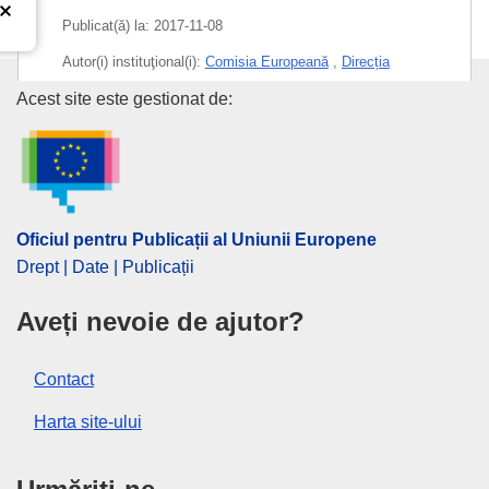
Publicat(ă) la:
2017-11-08
Autor(i) instituţional(i):
Comisia Europeană
,
Direcția
Generală Politici Climatice
(
Comisia Europeană
)
Oficiul pentru Publicații al Uniu
Acest site este gestionat de:
Subiecte:
automobile
,
calitatea aerului
,
consum
energetic
,
gaz generator de efect de seră
,
măsuri pentru
controlul poluării
,
poluare produsă de autovehicule
,
reducerea emisiilor de gaze cu efect de seră
,
standard
Oficiul pentru Publicații al Uniunii Europene
de mediu
,
vehicul cu motor
,
vehicul industrial
Drept | Date | Publicații
CELEX : 52017SC0651
COMNAT : SWD_2017_0651_FIN
Aveți nevoie de ajutor?
Contact
Harta site-ului