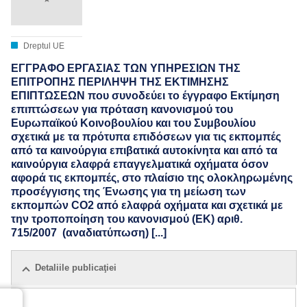
Dreptul UE
ΕΓΓΡΑΦΟ ΕΡΓΑΣΙΑΣ ΤΩΝ ΥΠΗΡΕΣΙΩΝ ΤΗΣ
ΕΠΙΤΡΟΠΗΣ ΠΕΡΙΛΗΨΗ ΤΗΣ ΕΚΤΙΜΗΣΗΣ
ΕΠΙΠΤΩΣΕΩΝ που συνοδεύει το έγγραφο Εκτίμηση
επιπτώσεων για πρόταση κανονισμού του
Ευρωπαϊκού Κοινοβουλίου και του Συμβουλίου
σχετικά με τα πρότυπα επιδόσεων για τις εκπομπές
από τα καινούργια επιβατικά αυτοκίνητα και από τα
καινούργια ελαφρά επαγγελματικά οχήματα όσον
αφορά τις εκπομπές, στο πλαίσιο της ολοκληρωμένης
προσέγγισης της Ένωσης για τη μείωση των
εκπομπών CO2 από ελαφρά οχήματα και σχετικά με
την τροποποίηση του κανονισμού (ΕΚ) αριθ.
715/2007 (αναδιατύπωση) [...]
Detaliile publicaţiei