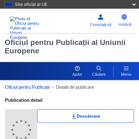
Site oficial al UE
română
Conectați-vă
Oficiul pentru Publicații al Uniunii
Europene
Ajutor
Căutare
Meniu
Oficiul pentru Publicații
Detalii de publicare
Publication Detail Actions Portlet
Publication detail
Descărcare