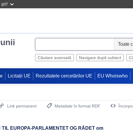
ști?
iunii
S
e
l
Căutare avansată
Navigare după subiect
Că
e
c
ne
Licitații UE
Rezultatele cercetărilor UE
EU Whoiswho
t
Link permanent
Metadate în format RDF
Încorpo
(Deschide o fereastra noua)
 TIL EUROPA-PARLAMENTET OG RÅDET om