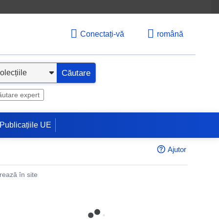
Conectați-vă
română
Căutare
utare expert
Publicațiile UE
Ajutor
rează în site