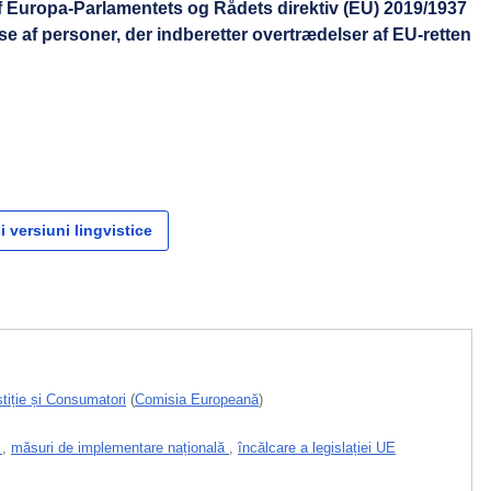
 Europa-Parlamentets og Rådets direktiv (EU) 2019/1937
se af personer, der indberetter overtrædelser af EU-retten
i versiuni lingvistice
tiție și Consumatori
(
Comisia Europeană
)
i
,
măsuri de implementare națională
,
încălcare a legislației UE