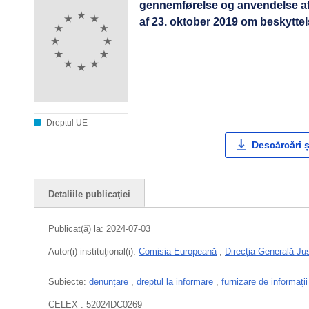
gennemførelse og anvendelse af
af 23. oktober 2019 om beskyttel
Dreptul UE
Descărcări ș
Detaliile publicaţiei
Publicat(ă) la:
2024-07-03
Autor(i) instituţional(i):
Comisia Europeană
,
Direcția Generală Jus
Subiecte:
denunțare
,
dreptul la informare
,
furnizare de informați
CELEX : 52024DC0269