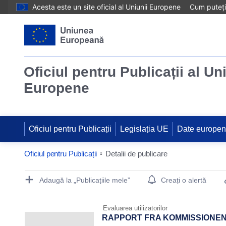
Acesta este un site oficial al Uniunii Europene
Cum puteți 
Oficiul pentru Publicații al Un
Europene
Oficiul pentru Publicații
Legislația UE
Date europe
Oficiul pentru Publicații
Detalii de publicare
Publication Detail Actions Portlet
Adaugă la „Publicațiile mele”
Creați o alertă
Evaluarea utilizatorilor
RAPPORT FRA KOMMISSIONEN