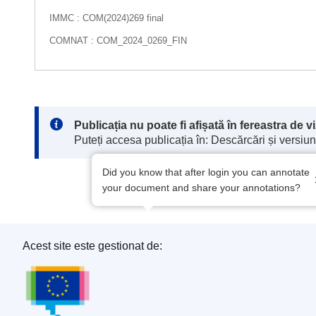
IMMC : COM(2024)269 final
COMNAT : COM_2024_0269_FIN
Note:
Publicația nu poate fi afișată în fereastra de 
Puteți accesa publicația în: Descărcări și versiuni
Did you know that after login you can annotate
your document and share your annotations?
Acest site este gestionat de:
Oficiul pentru Publicații al Uniunii Europene