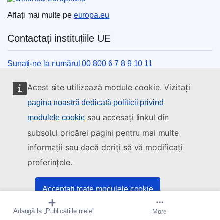
Aflați mai multe pe
europa.eu
Contactați instituțiile UE
Sunați-ne la numărul 00 800 6 7 8 9 10 11
Utilizați alte opțiuni telefonice
Acest site utilizează module cookie. Vizitați
Scrieți-ne completând formularul de contact
pagina noastră dedicată politicii privind
Veniți să discutăm la unul din centrele UE
sau accesați linkul din
modulele cookie
subsolul oricărei pagini pentru mai multe
Rețele sociale
informații sau dacă doriți să vă modificați
preferințele.
Descoperiți canalele UE pe rețelele sociale
Instituțiile și organismele UE
Acceptați toate modulele cookie
Adaugă la „Publicațiile mele”
Creați o alertă
More
Acceptați doar cookie-urile esențiale
Găsiți o instituție/un organism UE