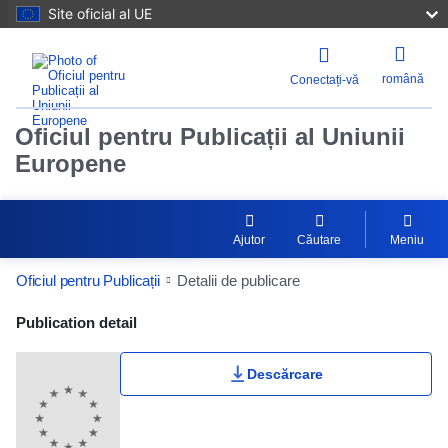
Site oficial al UE
română
Conectați-vă
Oficiul pentru Publicații al Uniunii
Europene
Ajutor
Căutare
Meniu
Oficiul pentru Publicații
Detalii de publicare
Publication Detail Actions Portlet
Publication detail
Descărcare