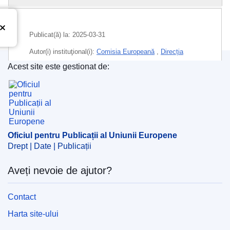
Publicat(ă) la:
2025-03-31
Autor(i) instituţional(i):
Comisia Europeană
,
Direcția
Generală Traduceri
(
Comisia Europeană
)
Acest site este gestionat de:
Oficiul pentru Publicații al Uniunii Europene
Subiecte:
agenție executivă
,
cercetare și dezvoltare
,
cultură
,
digitalizare
,
funcționare instituțională
,
inovație
,
schimbare climatică
,
sănătate publică
,
întreprinderi mici
și mijlocii
,
învățământ
Oficiul pentru Publicații al Uniunii Europene
CELEX : 32021D0173R(05)
Drept | Date | Publicații
ELI :
dec_impl/2021/173/corrigendum/2025-03-31/oj
Aveți nevoie de ajutor?
OJ : L_202590290
IMMC : C(2025)1970/4017668
Contact
Harta site-ului
pdfa2a