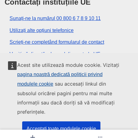
Contactați instituțiile UE
Sunați-ne la numărul 00 800 6 7 8 9 10 11
Utilizați alte opțiuni telefonice
Scrieți-ne completând formularul de contact
Veniți să discutăm la unul din centrele UE
Acest site utilizează module cookie. Vizitați
Rețele sociale
pagina noastră dedicată politicii privind
sau accesați linkul din
modulele cookie
Descoperiți canalele UE pe rețelele sociale
subsolul oricărei pagini pentru mai multe
informații sau dacă doriți să vă modificați
Instituțiile și organismele UE
preferințele.
Găsiți o instituție/un organism UE
Acceptați toate modulele cookie