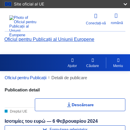
Site oficial al UE
română
Conectați-vă
Oficiul pentru Publicații al Uniunii Europene
Ajutor
Căutare
Meniu
Oficiul pentru Publicații
Detalii de publicare
Publication Detail Actions Portlet
Publication detail
Descărcare
Dreptul UE
Ισοτιμίες του ευρώ — 6 Φεβρουαρίου 2024
Formularea referințelor