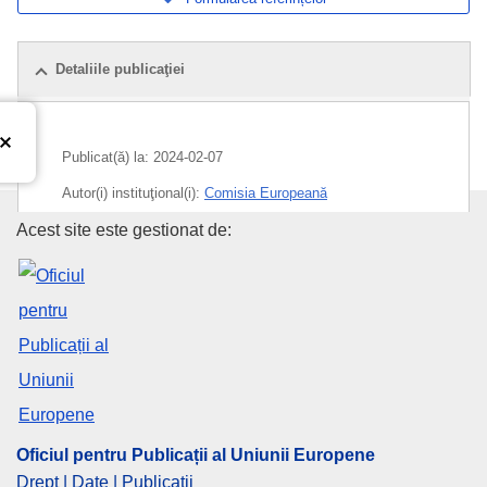
Detaliile publicaţiei
Publicat(ă) la:
2024-02-07
Autor(i) instituţional(i):
Comisia Europeană
Oficiul pentru Publicații al Uniu
Acest site este gestionat de:
Subiecte:
bani
,
Euro
,
rată de schimb
CELEX : C/2024/01133
ELI :
C/2024/1133/oj
OJ : C_202401133
IMMC : 9999
pdfa2a
Oficiul pentru Publicații al Uniunii Europene
Afişează toate ediţiile seriei
Drept | Date | Publicații