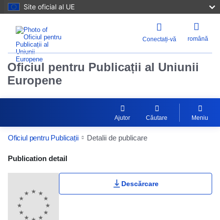
Site oficial al UE
română
Conectați-vă
Oficiul pentru Publicații al Uniunii
Europene
Ajutor
Căutare
Meniu
Oficiul pentru Publicații
Detalii de publicare
Publication Detail Actions Portlet
Publication detail
Descărcare