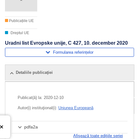
Publicațiile UE
Dreptul UE
Uradni list Evropske unije, C 427, 10. december 2020
Formularea referințelor
Detaliile publicaţiei
Publicații pe aceeași temă
Publicat(ă) la:
2020-12-10
Pachet
Autor(i) instituţional(i):
Uniunea Europeană
pdfa2a
Afişează toate ediţiile seriei