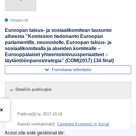
Dreptul UE
Euroopan talous- ja sosiaalikomitean lausunto
aiheesta ”Komission tiedonanto Euroopan
parlamentille, neuvostolle, Euroopan talous- ja
sosiaalikomitealla ja alueiden komitealle –
Eurooppalaiset yhteentoimivuusperiaatteet –
täytäntöönpanostrategia” (COM(2017) 134 final)
Formularea referințelor
Detaliile publicaţiei
Publicat(ă) la:
2017-10-18
Autor(i) instituţional(i):
Comitetul Economic şi Social
European
Acest site este gestionat de: