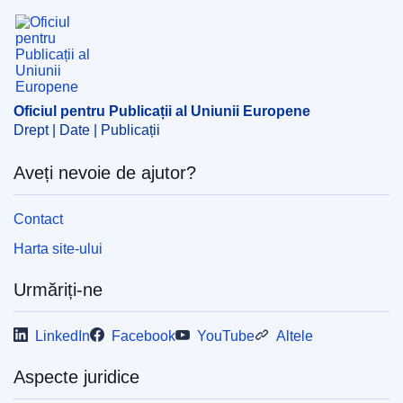
Oficiul pentru Publicații al Uniunii Europene
Subiecte:
administrație electronică
,
aplicații informatice
,
autoritate publică
,
cooperare administrativă
,
piață unică
,
politică de cooperare
,
program al UE
,
schimb de
informații
,
tehnologie digitală
Oficiul pentru Publicații al Uniunii Europene
CELEX : 52017AE2197
Drept | Date | Publicații
OJ : JOC_2018_081_R_0024
Aveți nevoie de ajutor?
Contact
Harta site-ului
Urmăriți-ne
LinkedIn
Facebook
YouTube
Altele
Aspecte juridice