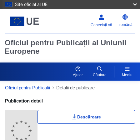
Site oficial al UE
română
Conectați-vă
Oficiul pentru Publicații al Uniunii
Europene
Ajutor
Căutare
Meniu
Oficiul pentru Publicații
Detalii de publicare
Publication Detail Actions Portlet
Publication detail
Descărcare