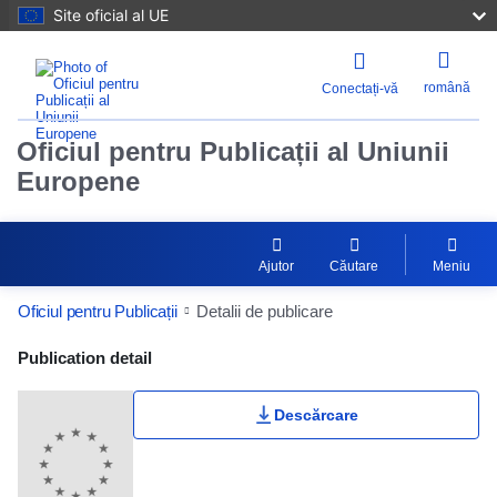
Site oficial al UE
română
Conectați-vă
Oficiul pentru Publicații al Uniunii
Europene
Ajutor
Căutare
Meniu
Oficiul pentru Publicații
Detalii de publicare
Publication Detail Actions Portlet
Publication detail
Descărcare