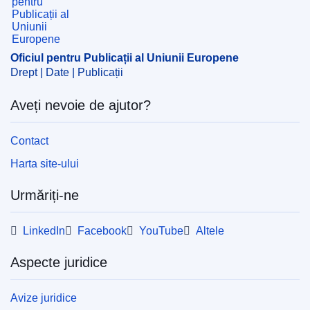
CELEX : C2016/372/02
OJ : JOC_2016_372_R_0002
Oficiul pentru Publicații al Uniunii Europene
Drept | Date | Publicații
Aveți nevoie de ajutor?
Contact
Harta site-ului
Urmăriți-ne
LinkedIn
Facebook
YouTube
Altele
Aspecte juridice
Avize juridice