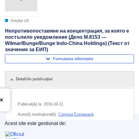
Dreptul UE
Непротивопоставяне на концентрация, за която е
постъпило уведомление (Дело M.8153 —
Wilmar/Bunge/Bunge Indo-China Holdings) (Текст от
значение за ЕИП)
Formularea referințelor
Detaliile publicaţiei
Publicat(ă) la:
2016-10-11
Autor(i) instituţional(i):
Comisia Europeană
Acest site este gestionat de:
Subiecte:
concentrare economică
,
controlul monopolului
Oficiul pentru Publicații al Uniunii Europene
,
grăsimi
,
industria alimentară