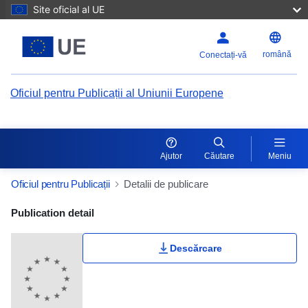
Site oficial al UE
română
Conectați-vă
Oficiul pentru Publicații al Uniunii Europene
Ajutor
Căutare
Meniu
Oficiul pentru Publicații
Detalii de publicare
Publication Detail Actions Portlet
Publication detail
Descărcare