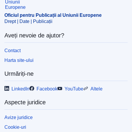
regiuni din Bulgaria
,
securitate nucleară
CELEX : 92011E010912
Oficiul pentru Publicații al Uniunii Europene
Drept | Date | Publicații
Aveți nevoie de ajutor?
Contact
Harta site-ului
Urmăriți-ne
LinkedIn
Facebook
YouTube
Altele
Aspecte juridice
Avize juridice
Cookie-uri