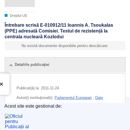
Dreptul UE
Întrebare scrisă E-010912/11 Ioannis A. Tsoukalas
(PPE) adresată Comisiei. Testul de rezistență la
centrala nucleară Kozlodui
Nu există documente disponibile pentru descărcare.
Detaliile publicaţiei
Publicat(ă) la:
2011-11-24
Autor(i) instituţional(i):
Parlamentul European
,
Date
provizorii
Acest site este gestionat de:
Oficiul pentru Publicații al Uniunii Europene
Subiecte:
acces la informație UE
,
Bulgaria
,
centrală
nucleară
,
opinie publică
,
prevenirea accidentelor
,