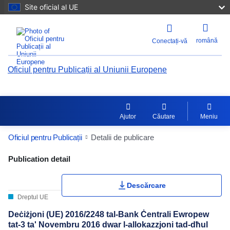
Site oficial al UE
română
Conectați-vă
Oficiul pentru Publicații al Uniunii Europene
Ajutor
Căutare
Meniu
Oficiul pentru Publicații
Detalii de publicare
Publication Detail Actions Portlet
Publication detail
Descărcare
Dreptul UE
Deċiżjoni (UE) 2016/2248 tal-Bank Ċentrali Ewropew
tat-3 ta' Novembru 2016 dwar l-allokazzjoni tad-dħul