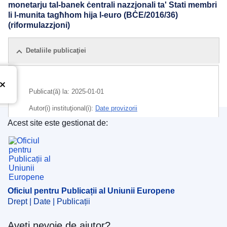
monetarju tal-banek ċentrali nazzjonali ta' Stati membri
li l-munita tagħhom hija l-euro (BĊE/2016/36)
(riformulazzjoni)
Detaliile publicaţiei
Publicat(ă) la:
2025-01-01
Autor(i) instituţional(i):
Date provizorii
Acest site este gestionat de:
Oficiul pentru Publicații al Uniunii Europene
Oficiul pentru Publicații al Uniunii Europene
Drept | Date | Publicații
Aveți nevoie de ajutor?