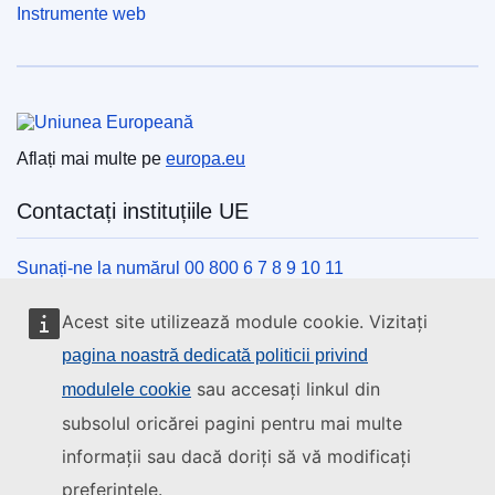
Instrumente web
Uniunea Europeană
Aflați mai multe pe
europa.eu
Contactați instituțiile UE
Sunați-ne la numărul 00 800 6 7 8 9 10 11
Utilizați alte opțiuni telefonice
Acest site utilizează module cookie. Vizitați
Scrieți-ne completând formularul de contact
pagina noastră dedicată politicii privind
Veniți să discutăm la unul din centrele UE
sau accesați linkul din
modulele cookie
subsolul oricărei pagini pentru mai multe
Rețele sociale
informații sau dacă doriți să vă modificați
preferințele.