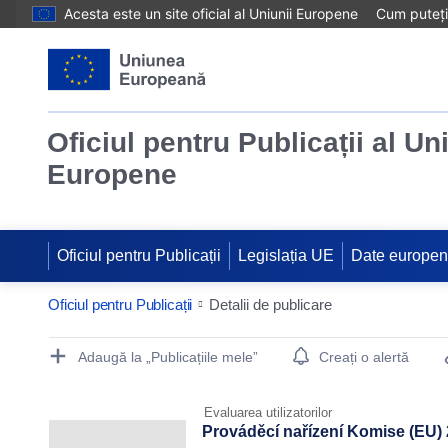
Acesta este un site oficial al Uniunii Europene
Cum puteți 
Oficiul pentru Publicații al Un
Europene
Oficiul pentru Publicații
Legislația UE
Date europe
Oficiul pentru Publicații
Detalii de publicare
Publication Detail Actions Portlet
Adaugă la „Publicațiile mele”
Creați o alertă
Evaluarea utilizatorilor
Prováděcí nařízení Komise (EU) 