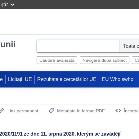
ști?
iunii
S
e
l
Căutare avansată
Navigare după subiect
Că
e
c
ne
Licitații UE
Rezultatele cercetărilor UE
EU Whoiswho
t
Link permanent
Metadate în format RDF
Încorpo
(Deschide o fereastra noua)
2020/1191 ze dne 11. srpna 2020, kterým se zavádějí