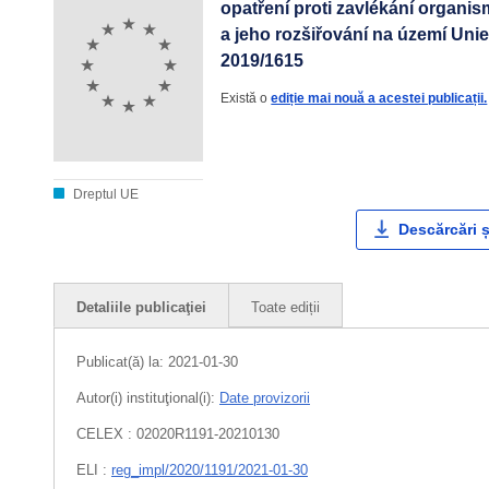
opatření proti zavlékání organi
a jeho rozšiřování na území Uni
2019/1615
Există o
ediție mai nouă a acestei publicații.
Dreptul UE
Descărcări ș
Detaliile publicaţiei
Toate ediții
Publicat(ă) la:
2021-01-30
Autor(i) instituţional(i):
Date provizorii
CELEX : 02020R1191-20210130
ELI :
reg_impl/2020/1191/2021-01-30