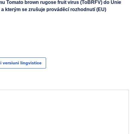
smu Tomato brown rugose fruit virus (ToBRFV) do Unie
e a kterým se zrušuje prováděcí rozhodnutí (EU)
i versiuni lingvistice