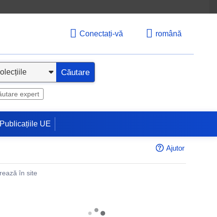
Conectați-vă
română
Căutare
utare expert
Publicațiile UE
Ajutor
rează în site