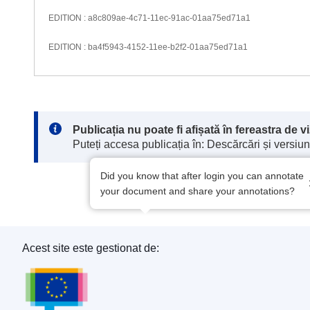
EDITION : a8c809ae-4c71-11ec-91ac-01aa75ed71a1
EDITION : ba4f5943-4152-11ee-b2f2-01aa75ed71a1
Note:
Publicația nu poate fi afișată în fereastra de 
Puteți accesa publicația în: Descărcări și versiuni
Did you know that after login you can annotate
your document and share your annotations?
Acest site este gestionat de:
Oficiul pentru Publicații al Uniunii Europene