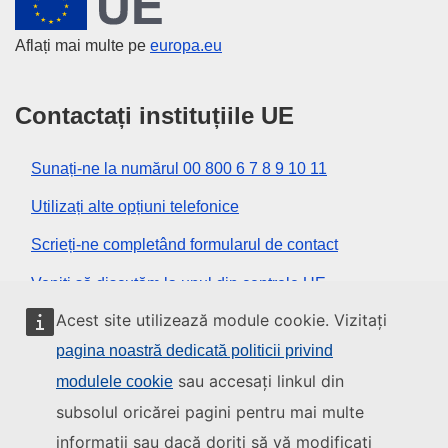
Aflați mai multe pe
europa.eu
Contactați instituțiile UE
Sunați-ne la numărul 00 800 6 7 8 9 10 11
Utilizați alte opțiuni telefonice
Scrieți-ne completând formularul de contact
Veniți să discutăm la unul din centrele UE
Acest site utilizează module cookie. Vizitați
Rețele sociale
pagina noastră dedicată politicii privind
sau accesați linkul din
modulele cookie
Descoperiți canalele UE pe rețelele sociale
subsolul oricărei pagini pentru mai multe
informații sau dacă doriți să vă modificați