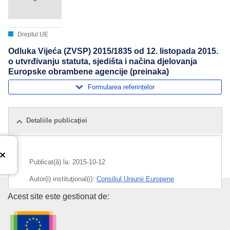
Dreptul UE
Odluka Vijeća (ZVSP) 2015/1835 od 12. listopada 2015.
o utvrđivanju statuta, sjedišta i načina djelovanja
Europske obrambene agencije (preinaka)
Formularea referințelor
Detaliile publicaţiei
Publicat(ă) la:
2015-10-12
Autor(i) instituţional(i):
Consiliul Uniunii Europene
Oficiul pentru Publicații al Uniu
Acest site este gestionat de:
Subiecte:
Agenția Europeană de Apărare
,
funcționare
instituțională