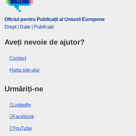
CELEX : 32015D1835
ELI :
dec/2015/1835/oj
Oficiul pentru Publicații al Uniunii Europene
OJ : JOL_2015_266_R_0008
Drept | Date | Publicații
IMMC : 20151005-020:ST 7544 2015 INIT
Aveți nevoie de ajutor?
Contact
Harta site-ului
Urmăriți-ne
LinkedIn
Facebook
YouTube