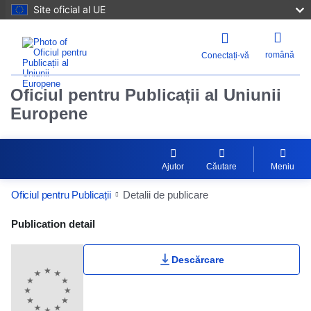
Site oficial al UE
română
Conectați-vă
Oficiul pentru Publicații al Uniunii
Europene
Ajutor
Căutare
Meniu
Oficiul pentru Publicații
Detalii de publicare
Publication Detail Actions Portlet
Publication detail
Descărcare