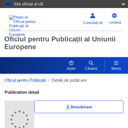
Site oficial al UE
română
Conectați-vă
Oficiul pentru Publicații al Uniunii
Europene
Ajutor
Căutare
Meniu
Oficiul pentru Publicații
Detalii de publicare
Publication Detail Actions Portlet
Publication detail
Descărcare