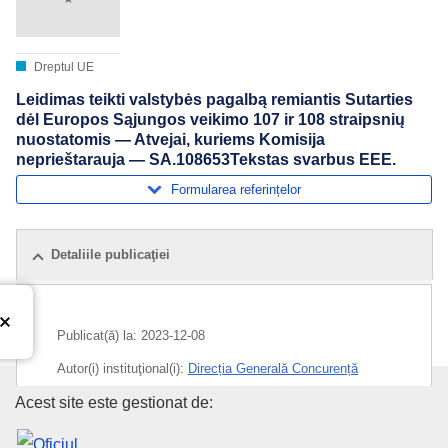
Dreptul UE
Leidimas teikti valstybės pagalbą remiantis Sutarties
dėl Europos Sąjungos veikimo 107 ir 108 straipsnių
nuostatomis — Atvejai, kuriems Komisija
neprieštarauja — SA.108653Tekstas svarbus EEE.
Formularea referințelor
Detaliile publicaţiei
Publicat(ă) la:
2023-12-08
Autor(i) instituţional(i):
Direcția Generală Concurență
(
Comisia Europeană
)
,
Comisia Europeană
Oficiul pentru Publicații al Uniu
Acest site este gestionat de:
Subiecte:
ajutor de stat
,
controlul ajutorului de stat
,