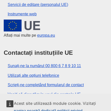
Servicii de editare (personalul UE)
Instrumente web
Uniunea Europeană
Aflați mai multe pe
europa.eu
Contactați instituțiile UE
Sunați-ne la numărul 00 800 6 7 8 9 10 11
Utilizați alte opțiuni telefonice
Scrieți-ne completând formularul de contact
Veniți să discutăm la unul din centrele UE
Acest site utilizează module cookie. Vizitați
Rețele sociale
pagina noastră dedicată politicii privind