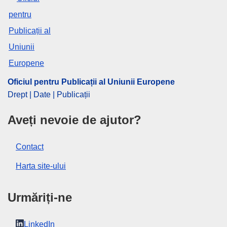
Spania
,
subvenții pentru întreprinderi
CELEX : 52023AS108653
ELI :
C/2023/1424/oj
OJ : C_202301424
IMMC : C(2023)8260/3128849
Oficiul pentru Publicații al Uniunii Europene
Drept | Date | Publicații
pdfa2a
Aveți nevoie de ajutor?
Afişează toate ediţiile seriei
Contact
Harta site-ului
Urmăriți-ne
LinkedIn