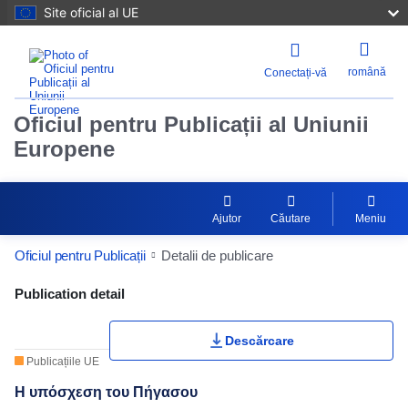
Site oficial al UE
română
Conectați-vă
Oficiul pentru Publicații al Uniunii
Europene
Ajutor
Căutare
Meniu
Oficiul pentru Publicații
Detalii de publicare
Publication Detail Actions Portlet
Publication detail
Descărcare
Publicațiile UE
Η υπόσχεση του Πήγασου