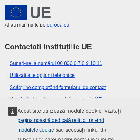
Uniunea Europeană
Aflați mai multe pe
europa.eu
Contactați instituțiile UE
Sunați-ne la numărul 00 800 6 7 8 9 10 11
Utilizați alte opțiuni telefonice
Scrieți-ne completând formularul de contact
Veniți să discutăm la unul din centrele UE
Acest site utilizează module cookie. Vizitați
Rețele sociale
pagina noastră dedicată politicii privind
sau accesați linkul din
modulele cookie
Descoperiți canalele UE pe rețelele sociale
subsolul oricărei pagini pentru mai multe