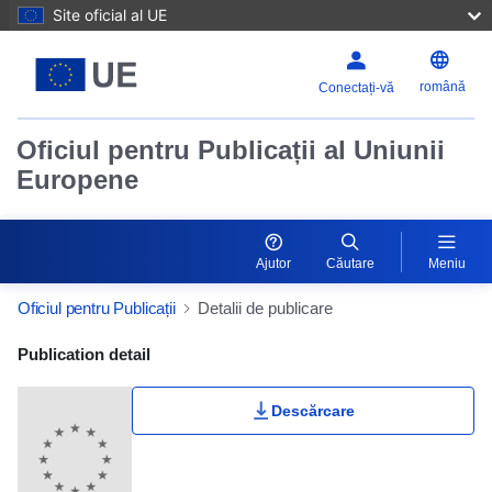
Site oficial al UE
română
Conectați-vă
Oficiul pentru Publicații al Uniunii
Europene
Ajutor
Căutare
Meniu
Oficiul pentru Publicații
Detalii de publicare
Publication Detail Actions Portlet
Publication detail
Descărcare