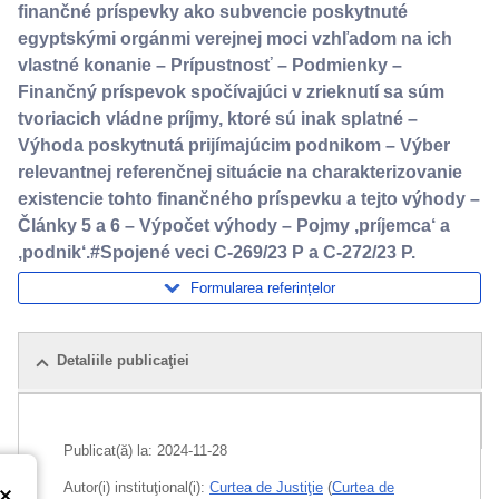
finančné príspevky ako subvencie poskytnuté
egyptskými orgánmi verejnej moci vzhľadom na ich
vlastné konanie – Prípustnosť – Podmienky –
Finančný príspevok spočívajúci v zrieknutí sa súm
tvoriacich vládne príjmy, ktoré sú inak splatné –
Výhoda poskytnutá prijímajúcim podnikom – Výber
relevantnej referenčnej situácie na charakterizovanie
existencie tohto finančného príspevku a tejto výhody –
Články 5 a 6 – Výpočet výhody – Pojmy ‚príjemca‘ a
‚podnik‘.#Spojené veci C-269/23 P a C-272/23 P.
Formularea referințelor
Detaliile publicaţiei
Pachet
Publicat(ă) la:
2024-11-28
Autor(i) instituţional(i):
Curtea de Justiţie
(
Curtea de