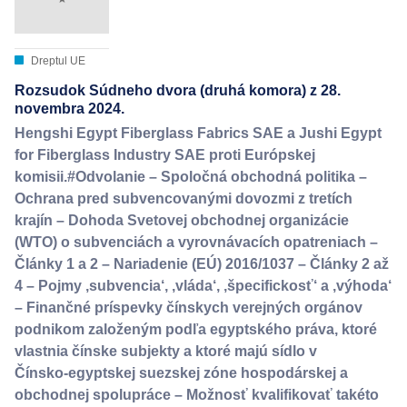
Dreptul UE
Rozsudok Súdneho dvora (druhá komora) z 28.
novembra 2024.
Hengshi Egypt Fiberglass Fabrics SAE a Jushi Egypt
for Fiberglass Industry SAE proti Európskej
komisii.#Odvolanie – Spoločná obchodná politika –
Ochrana pred subvencovanými dovozmi z tretích
krajín – Dohoda Svetovej obchodnej organizácie
(WTO) o subvenciách a vyrovnávacích opatreniach –
Články 1 a 2 – Nariadenie (EÚ) 2016/1037 – Články 2 až
4 – Pojmy ‚subvencia‘, ‚vláda‘, ‚špecifickosť‘ a ‚výhoda‘
– Finančné príspevky čínskych verejných orgánov
podnikom založeným podľa egyptského práva, ktoré
vlastnia čínske subjekty a ktoré majú sídlo v
Čínsko‑egyptskej suezskej zóne hospodárskej a
obchodnej spolupráce – Možnosť kvalifikovať takéto