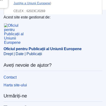
Justiție a Uniunii Europene
)
CELEX : 62023CJ0269
Acest site este gestionat de:
ECLI : ECLI:EU:C:2024:984
Oficiul pentru Publicații al Uniunii Europene
Oficiul pentru Publicații al Uniunii Europene
Drept | Date | Publicații
Aveți nevoie de ajutor?
Contact
Harta site-ului
Urmăriți-ne