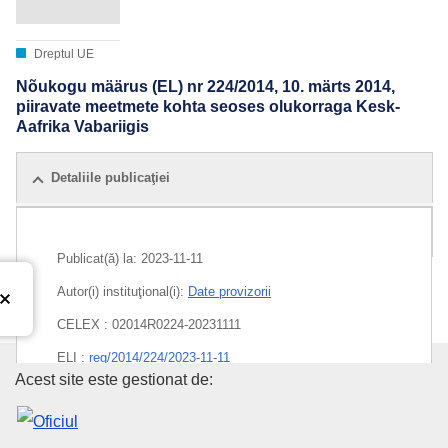
Dreptul UE
Nõukogu määrus (EL) nr 224/2014, 10. märts 2014,
piiravate meetmete kohta seoses olukorraga Kesk-
Aafrika Vabariigis
Detaliile publicaţiei
Toate ediții
Publicat(ă) la:
2023-11-11
Autor(i) instituţional(i):
Date provizorii
CELEX : 02014R0224-20231111
ELI :
reg/2014/224/2023-11-11
Oficiul pentru Publicații al Uniu
Acest site este gestionat de:
EDITION : 5a9480c7-c274-11ed-a05c-01aa75ed71a1
EDITION : 59fdb28e-440f-11ed-92ed-01aa75ed71a1