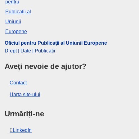
EDITION : 53a7940f-db5f-11ec-a95f-01aa75ed71a1
EDITION : 66204dcb-951c-11ee-b164-01aa75ed71a1
EDITION : 05e24414-95f7-11ef-a130-01aa75ed71a1
Oficiul pentru Publicații al Uniunii Europene
Drept | Date | Publicații
EDITION : a2783a4f-2a94-11f0-8a44-01aa75ed71a1
Aveți nevoie de ajutor?
Contact
Harta site-ului
Urmăriți-ne
LinkedIn