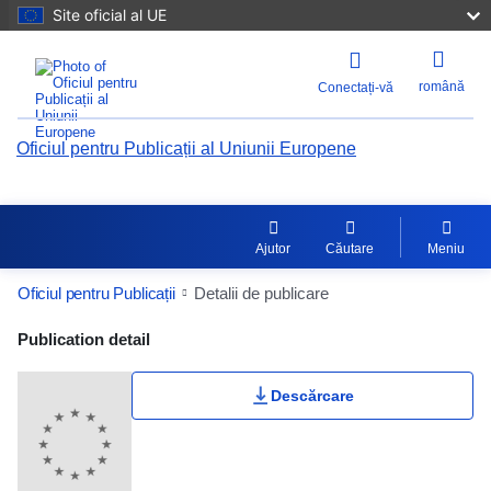
Site oficial al UE
română
Conectați-vă
Oficiul pentru Publicații al Uniunii Europene
Ajutor
Căutare
Meniu
Oficiul pentru Publicații
Detalii de publicare
Publication Detail Actions Portlet
Publication detail
Descărcare