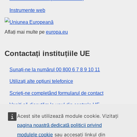
Instrumente web
Uniunea Europeană
Aflați mai multe pe
europa.eu
Contactați instituțiile UE
Sunați-ne la numărul 00 800 6 7 8 9 10 11
Utilizați alte opțiuni telefonice
Scrieți-ne completând formularul de contact
Veniți să discutăm la unul din centrele UE
Acest site utilizează module cookie. Vizitați
Rețele sociale
pagina noastră dedicată politicii privind
sau accesați linkul din
modulele cookie