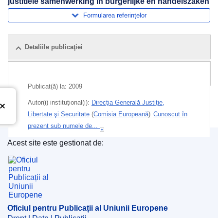
justitiële samenwerking in burgerlijke en handelszaken
Formularea referințelor
Detaliile publicaţiei
Publicații pe aceeași temă
Publicat(ă) la:
2009
Autor(i) instituţional(i):
Direcţia Generală Justiţie,
Libertate şi Securitate
(
Comisia Europeană
)
Cunoscut în
prezent sub numele de...
Acest site este gestionat de:
Teme:
Justiție și afaceri interne
Oficiul pentru Publicații al Uniunii Europene
Subiecte:
cooperare comercială
,
cooperare judiciară
,
cooperare judiciară în materie civilă (UE)
,
legislație
PDF
Oficiul pentru Publicații al Uniunii Europene