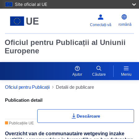
Site oficial al UE
română
Conectați-vă
Oficiul pentru Publicații al Uniunii
Europene
Ajutor
Căutare
Meniu
Oficiul pentru Publicații
Detalii de publicare
Publication Detail Actions Portlet
Publication detail
Descărcare
Publicațiile UE
Overzicht van de communautaire wetgeving inzake