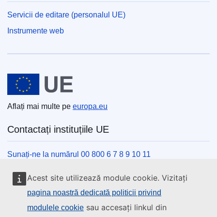
Servicii de editare (personalul UE)
Instrumente web
Uniunea Europeană
Aflați mai multe pe
europa.eu
Contactați instituțiile UE
Sunați-ne la numărul 00 800 6 7 8 9 10 11
Utilizați alte opțiuni telefonice
Acest site utilizează module cookie. Vizitați
Scrieți-ne completând formularul de contact
pagina noastră dedicată politicii privind
Veniți să discutăm la unul din centrele UE
sau accesați linkul din
modulele cookie