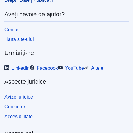
Drept | Date | Publicații
Released on EU publications website:
2011-11-25
Aveți nevoie de ajutor?
Contact
Această publicație poate fi descărcată în
format web (PDF) și în format de calitate
Harta site-ului
optimă pentru tipărire (PDF/X). Pentru mai
multe informații cu privire la modul în care vă
Urmăriți-ne
puteți imprima propria copie a publicațiilor UE,
vă rugăm să consultați secțiunea
„Întrebări și
LinkedIn
răspunsuri”.
Facebook
YouTube
Altele
Aspecte juridice
Avize juridice
Cookie-uri
Accesibilitate