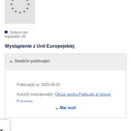
Sinteze ale
legislației UE
Wystąpienie z Unii Europejskiej
Detaliile publicaţiei
Publicat(ă) la:
2025-09-15
Autor(i) instituţional(i):
Oficiul pentru Publicații al Uniunii
Europene
Mai mult
Released on EU publications website:
2025-09-15