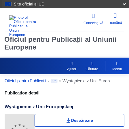
Site oficial al UE
română
Conectați-vă
Oficiul pentru Publicații al Uniunii
Europene
Ajutor
Căutare
Meniu
Oficiul pentru Publicații
Wystąpienie z Unii Europejskiej
Publication Detail Actions Portlet
Publication detail
Wystąpienie z Unii Europejskiej
Descărcare