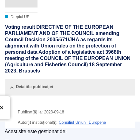
Dreptul UE
Voting result DIRECTIVE OF THE EUROPEAN
PARLIAMENT AND OF THE COUNCIL amending
Council Decision 2005/671/JHA as regards its
alignment with Union rules on the protection of
personal data Adoption of a legislative act 3968th
meeting of the COUNCIL OF THE EUROPEAN UNION
(Agriculture and Fisheries Council) 18 September
2023, Brussels
Detaliile publicaţiei
Publicat(ă) la:
2023-09-18
Autor(i) instituţional(i):
Consiliul Uniunii Europene
Acest site este gestionat de:
IMMC : ST 13078 2023 INIT
Oficiul pentru Publicații al Uniunii Europene