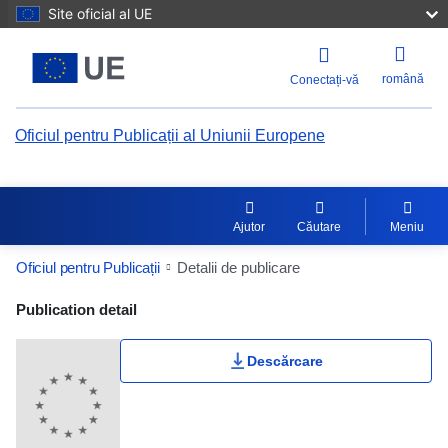
Site oficial al UE
română
Conectați-vă
Oficiul pentru Publicații al Uniunii Europene
Ajutor
Căutare
Meniu
Oficiul pentru Publicații
Detalii de publicare
Publication Detail Actions Portlet
Publication detail
Descărcare