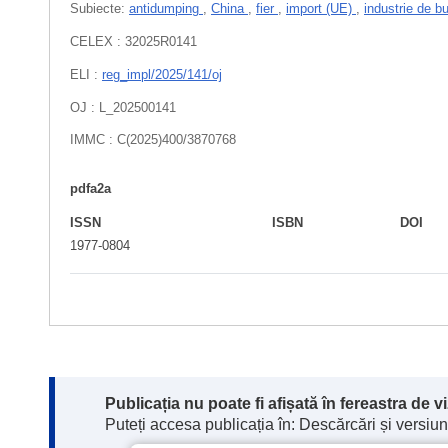
Subiecte:
antidumping
,
China
,
fier
,
import (UE)
,
industrie de b
CELEX : 32025R0141
ELI :
reg_impl/2025/141/oj
OJ : L_202500141
IMMC : C(2025)400/3870768
pdfa2a
ISSN
ISBN
DOI
1977-0804
Note:
Publicația nu poate fi afișată în fereastra de 
Puteți accesa publicația în: Descărcări și versiuni