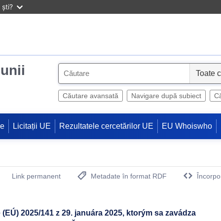
ști?
iunii
S
e
l
Căutare avansată
Navigare după subiect
Că
e
c
ne
Licitații UE
Rezultatele cercetărilor UE
EU Whoiswho
t
Link permanent
Metadate în format RDF
Încorpo
(Deschide o fereastra noua)
(EÚ) 2025/141 z 29. januára 2025, ktorým sa zavádza