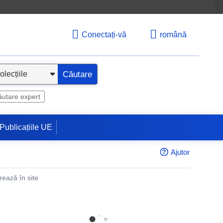
Conectați-vă
română
Căutare
utare expert
Publicațiile UE
Ajutor
rează în site