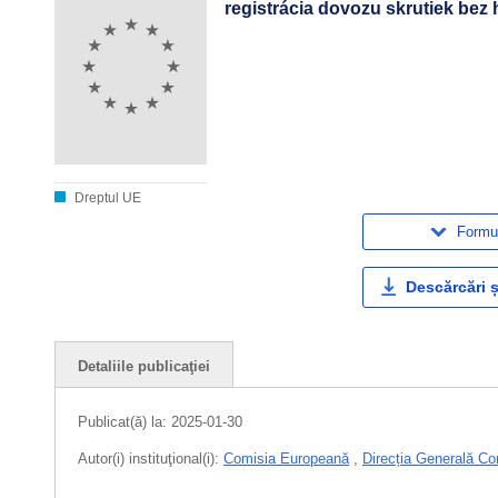
registrácia dovozu skrutiek bez
Dreptul UE
Formul
Descărcări ș
Detaliile publicaţiei
Publicat(ă) la:
2025-01-30
Autor(i) instituţional(i):
Comisia Europeană
,
Direcția Generală Co