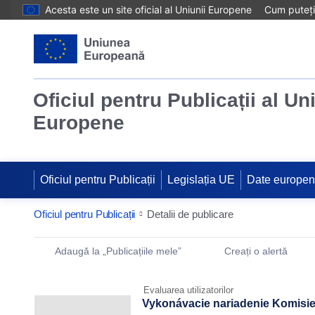
Acesta este un site oficial al Uniunii Europene
Cum puteți 
Oficiul pentru Publicații al Un
Europene
Oficiul pentru Publicații
Legislația UE
Date europe
Oficiul pentru Publicații
Detalii de publicare
Publication Detail Actions Portlet
Adaugă la „Publicațiile mele”
Creați o alertă
Evaluarea utilizatorilor
Vykonávacie nariadenie Komisie 