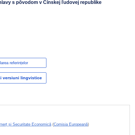
 hlavy s pôvodom v Čínskej ľudovej republike
area referințelor
i versiuni lingvistice
merț și Securitate Economică
(
Comisia Europeană
)