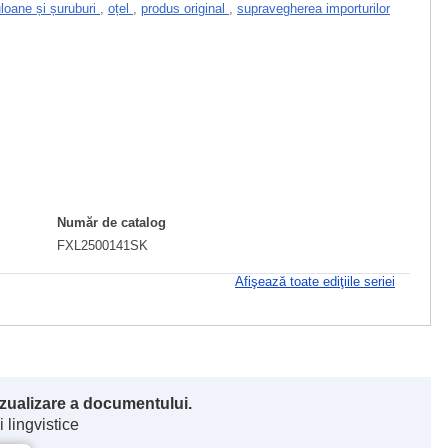
uloane și șuruburi
,
oțel
,
produs original
,
supravegherea importurilor
Număr de catalog
FXL2500141SK
Afişează toate ediţiile seriei
vizualizare a documentului.
 lingvistice