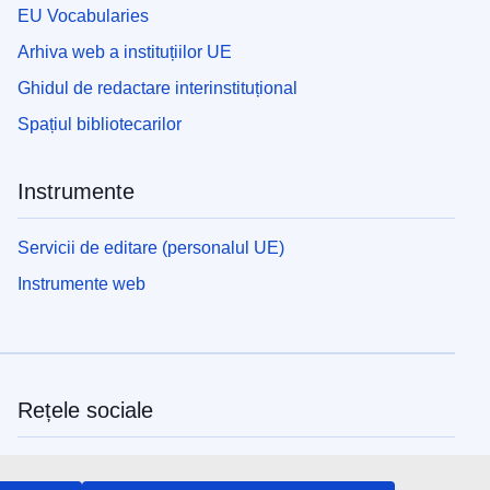
EU Vocabularies
Arhiva web a instituțiilor UE
Ghidul de redactare interinstituțional
Spațiul bibliotecarilor
Instrumente
Servicii de editare (personalul UE)
Instrumente web
Rețele sociale
Descoperiți canalele UE pe rețelele sociale