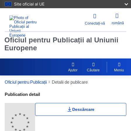
Site oficial al UE
română
Conectați-vă
Oficiul pentru Publicații al Uniunii
Europene
Ajutor
Căutare
Meniu
Oficiul pentru Publicații
Detalii de publicare
Publication Detail Actions Portlet
Publication detail
Descărcare