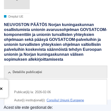
Dreptul UE
NEUVOSTON PÄÄTÖS Norjan kuningaskunnan
osallistumista unionin avaruusohjelman GOVSATCOM-
komponenttiin ja unionin turvallisten yhteyksien
ohjelmaan sekä pääsyä GOVSATCOM-palveluihin ja
unionin turvallisten yhteyksien ohjelman valtiollisiin
palveluihin koskevista säännöistä tehdyn Euroopan
unionin ja Norjan kuningaskunnan välisen
sopimuksen allekirjoittamisesta
Detaliile publicaţiei
Publicat(ă) la:
2026-02-06
Autor(i) instituţional(i):
Consiliul Uniunii Europene
Acest site este gestionat de:
IMMC : ST 5369 2026 INIT