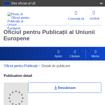
Site oficial al UE
română
Conectați-vă
Oficiul pentru Publicații al Uniunii
Europene
Ajutor
Căutare
Meniu
Oficiul pentru Publicații
Detalii de publicare
Publication Detail Actions Portlet
Publication detail
Descărcare