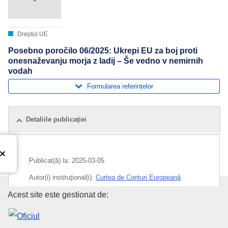
Dreptul UE
Posebno poročilo 06/2025: Ukrepi EU za boj proti
onesnaževanju morja z ladij – Še vedno v nemirnih
vodah
Formularea referințelor
Detaliile publicaţiei
Publicat(ă) la:
2025-03-05
Autor(i) instituţional(i):
Curtea de Conturi Europeană
Oficiul pentru Publicații al Uniu
Acest site este gestionat de:
Subiecte:
acțiune a UE
,
măsuri pentru controlul poluării
,
poluare marină
,
poluare produsă de nave
,
protecția
apelor
,
transport maritim