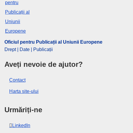
CELEX : 52025SA0006(01)
ELI :
C/2025/1500/oj
OJ : C_202501500
Oficiul pentru Publicații al Uniunii Europene
pdfa2a
Drept | Date | Publicații
Afişează toate ediţiile seriei
Aveți nevoie de ajutor?
Contact
Harta site-ului
Urmăriți-ne
LinkedIn