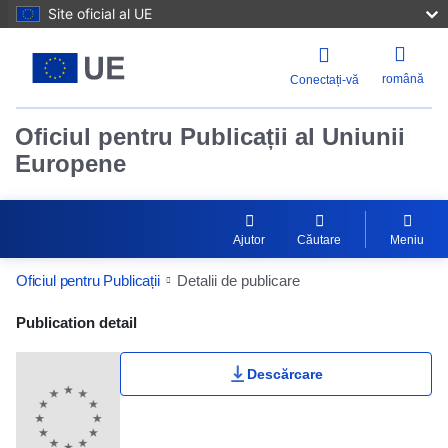
Site oficial al UE
română
Conectați-vă
Oficiul pentru Publicații al Uniunii
Europene
Ajutor
Căutare
Meniu
Oficiul pentru Publicații
Detalii de publicare
Publication Detail Actions Portlet
Publication detail
Descărcare