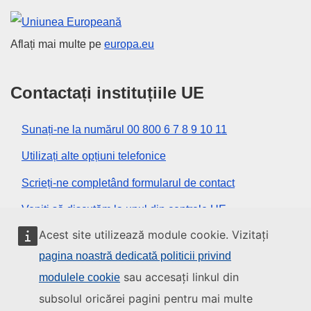
Uniunea Europeană
Aflați mai multe pe
europa.eu
Contactați instituțiile UE
Sunați-ne la numărul 00 800 6 7 8 9 10 11
Utilizați alte opțiuni telefonice
Scrieți-ne completând formularul de contact
Veniți să discutăm la unul din centrele UE
Acest site utilizează module cookie. Vizitați
Rețele sociale
pagina noastră dedicată politicii privind
sau accesați linkul din
modulele cookie
Descoperiți canalele UE pe rețelele sociale
subsolul oricărei pagini pentru mai multe