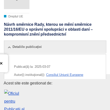
Dreptul UE
Návrh směrnice Rady, kterou se mění směrnice
2011/16/EU o správní spolupráci v oblasti daní –
kompromisní znění předsednictví
Detaliile publicaţiei
Publicat(ă) la:
2025-03-07
Autor(i) instituţional(i):
Consiliul Uniunii Europene
Oficiul pentru Publicații al Uniu
Acest site este gestionat de:
IMMC : ST 6845 2025 INIT