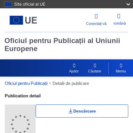
Site oficial al UE
română
Conectați-vă
Oficiul pentru Publicații al Uniunii
Europene
Ajutor
Căutare
Meniu
Oficiul pentru Publicații
Detalii de publicare
Publication Detail Actions Portlet
Publication detail
Descărcare