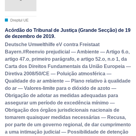
Dreptul UE
Acórdão do Tribunal de Justiça (Grande Secção) de 19
de dezembro de 2019.
Deutsche Umwelthilfe eV contra Freistaat
Bayern.#Reenvio prejudicial — Ambiente — Artigo 6.o,
artigo 47.o, primeiro parágrafo, e artigo 52.o, n.o 1, da
Carta dos Direitos Fundamentais da União Europeia —
Diretiva 2008/50/CE — Poluição atmosférica —
Qualidade do ar ambiente — Plano relativo à qualidade
do ar — Valores‑limite para o dióxido de azoto —
Obrigação de adotar as medidas adequadas para
assegurar um período de excedência mínimo —
Obrigação dos órgãos jurisdicionais nacionais de
tomarem quaisquer medidas necessárias — Recusa,
por parte de um governo regional, de dar cumprimento
a uma intimação judicial — Possibilidade de detenção