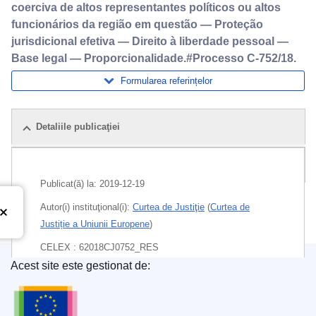
coerciva de altos representantes políticos ou altos
funcionários da região em questão — Proteção
jurisdicional efetiva — Direito à liberdade pessoal —
Base legal — Proporcionalidade.#Processo C-752/18.
Formularea referințelor
Detaliile publicaţiei
Pachet
Publicat(ă) la:
2019-12-19
Autor(i) instituţional(i):
Curtea de Justiţie
(
Curtea de
Justiție a Uniunii Europene
)
CELEX : 62018CJ0752_RES
Acest site este gestionat de:
ECLI : ECLI:EU:C:2019:1114
Oficiul pentru Publicații al Uniunii Europene