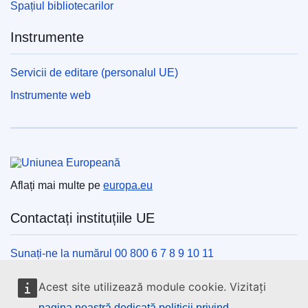
Spațiul bibliotecarilor
Instrumente
Servicii de editare (personalul UE)
Instrumente web
Uniunea Europeană
Aflați mai multe pe
europa.eu
Contactați instituțiile UE
Sunați-ne la numărul 00 800 6 7 8 9 10 11
Utilizați alte opțiuni telefonice
Acest site utilizează module cookie. Vizitați
Scrieți-ne completând formularul de contact
pagina noastră dedicată politicii privind